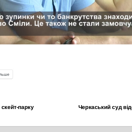
ільше
 скейт-парку
Черкаський суд ві