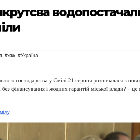
нкрутсва водопостачал
іли
я
,
#жкк
,
#Україна
ого господарства у Смілі 21 серпня розпочалася з повн
без фінансування і жодних гарантій міської влади? – це
мілу