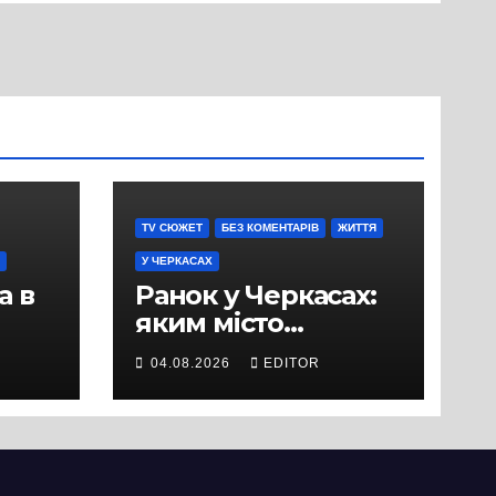
TV СЮЖЕТ
БЕЗ КОМЕНТАРІВ
ЖИТТЯ
У ЧЕРКАСАХ
а в
Ранок у Черкасах:
яким місто
зустрічає новий
04.08.2026
EDITOR
и
день