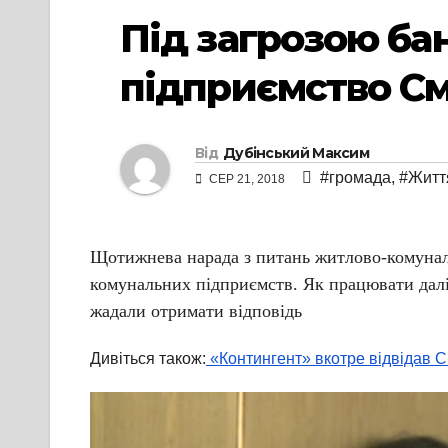
Під загрозою ба
підприємство См
Від
Дубінський Максим
#громада
,
#Житт
СЕР 21, 2018
Щотижнева нарада з питань житлово-комунальн
комунальних підприємств. Як працювати далі 
жадали отримати відповідь
Дивіться також:
«Контингент» вкотре відвідав С