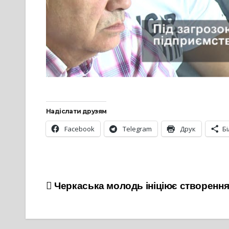
Надіслати друзям
Facebook
Telegram
Друк
Б
Навігація
Черкаська молодь ініціює створення
записів