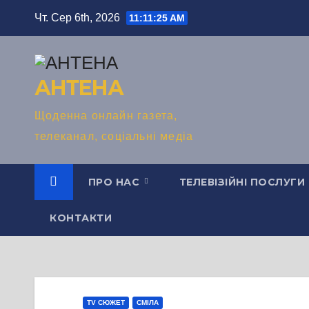
Перейти
Чт. Сер 6th, 2026
11:11:26 AM
до
вмісту
АНТЕНА
Щоденна онлайн газета,
телеканал, соціальні медіа
ПРО НАС
ТЕЛЕВІЗІЙНІ ПОСЛУГИ
КОНТАКТИ
TV СЮЖЕТ
СМІЛА