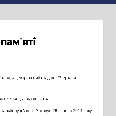
пам᾽яті
Галви
,
#Центральний стадіон
,
#Черкаси
к хлопці, так і дівчата.
батальйону «Азов». Загинув 26 серпня 2014 року