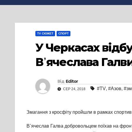
TV СЮЖЕТ
СПОРТ
У Черкасах відбу
В᾽ячеслава Галв
Від
Editor
#TV
,
#Азов
,
#зм
СЕР 24, 2018
Змагання з кросфіту пройшли в рамках спортивн
В᾽ячеслав Галва добровольцем поїхав на фронт,