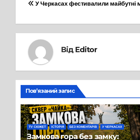
Навігація
У Черкасах фестивалили майбутні 
записів
Від
Editor
Пов’язаний запис
TV СЮЖЕТ
ІСТОРІЯ
БЕЗ КОМЕНТАРІВ
У ЧЕРКАСАХ
Замкова гора без замку: