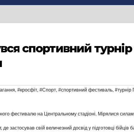
вся спортивний турнір 
и
агання
,
#кросфіт
,
#Спорт
,
#спортивний фестиваль
,
#турнір 
ого фестивалю на Центральному стадіоні. Мірялися силами, я
 де застосував свій величезний досвід у підготовці бійців 