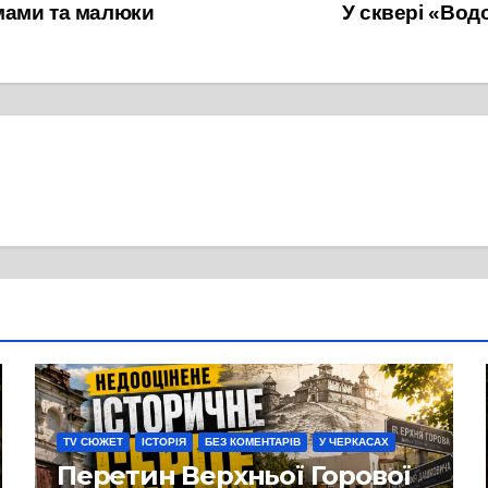
мами та малюки
У сквері «Вод
TV СЮЖЕТ
ІСТОРІЯ
БЕЗ КОМЕНТАРІВ
У ЧЕРКАСАХ
Перетин Верхньої Горової