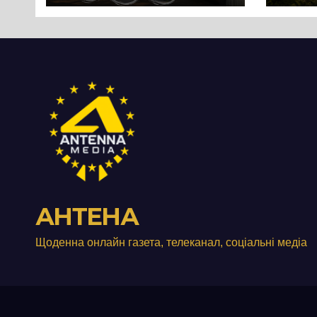
Черк
роз
істо
пон
стол
Дні
АНТЕНА
Щоденна онлайн газета, телеканал, соціальні медіа