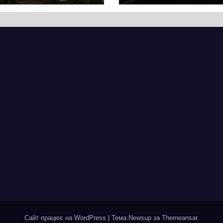
ас. Звідси
ведуться на
почалася
ділянці від
рія міста, яке
провулка Івана
ад шість
Сірка до вулиці
іть стоїть над
Надпільної
пром
Сайт працює на WordPress
|
Тема:Newsup за
Themeansar
.