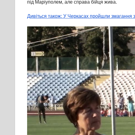
під Маріуполем, але справа бійця жива.
Дивіться також: У Черкасах пройшли змагання з