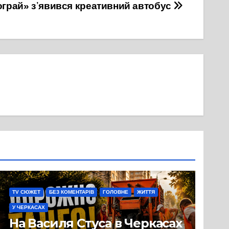
ограй» з᾽явився креативний автобус
TV СЮЖЕТ
БЕЗ КОМЕНТАРІВ
ГОЛОВНЕ
ЖИТТЯ
У ЧЕРКАСАХ
На Василя Стуса в Черкасах