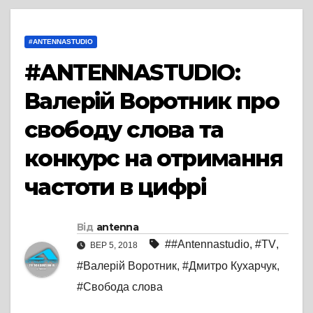
#ANTENNASTUDIO
#ANTENNASTUDIO:
Валерій Воротник про
свободу слова та
конкурс на отримання
частоти в цифрі
Від
antenna
##Antennastudio
,
#TV
,
ВЕР 5, 2018
#Валерій Воротник
,
#Дмитро Кухарчук
,
#Свобода слова