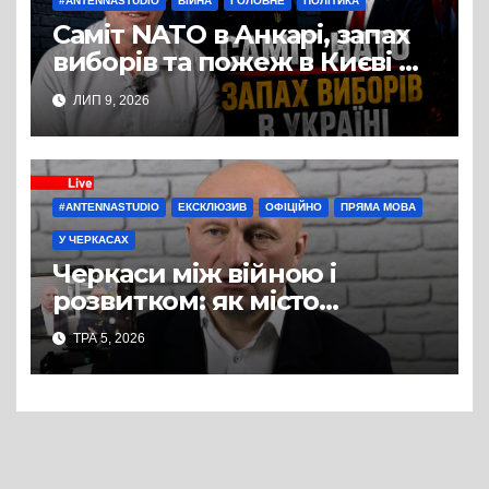
#ANTENNASTUDIO
ВІЙНА
ГОЛОВНЕ
ПОЛІТИКА
Саміт NATO в Анкарі, запах
виборів та пожеж в Києві —
студія Антени, політичний
ЛИП 9, 2026
експерт Руслан Бізяєв
#ANTENNASTUDIO
ЕКСКЛЮЗИВ
ОФІЦІЙНО
ПРЯМА МОВА
У ЧЕРКАСАХ
Черкаси між війною і
розвитком: як місто
готується до зими, вирішує
ТРА 5, 2026
кадрову кризу і планує
майбутнє