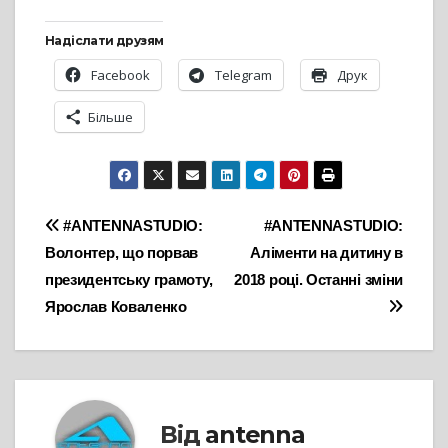
Надіслати друзям
Facebook
Telegram
Друк
Більше
Навігація
#ANTENNASTUDIO:
#ANTENNASTUDIO:
Волонтер, що порвав
Аліменти на дитину в
записів
президентську грамоту,
2018 році. Останні зміни
Ярослав Коваленко
Від
antenna