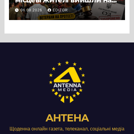
протест до стін
06.08.2026
EDITOR
підприємства ТОВ «Омега
Три», що займається
виробництвом м’яса птиці
АНТЕНА
Щоденна онлайн газета, телеканал, соціальні медіа