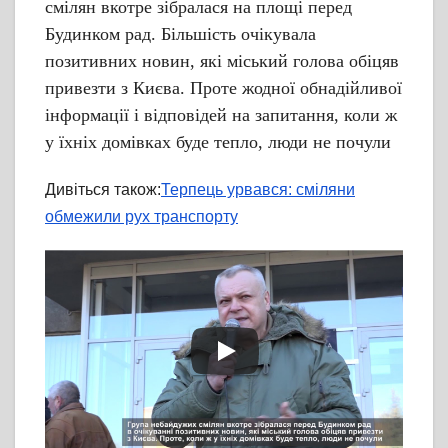
смілян вкотре зібралася на площі перед
Будинком рад. Більшість очікувала
позитивних новин, які міський голова обіцяв
привезти з Києва. Проте жодної обнадійливої
інформації і відповідей на запитання, коли ж
у їхніх домівках буде тепло, люди не почули
Дивіться також:
Терпець урвався: сміляни
обмежили рух транспорту