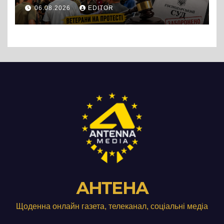
протест до стін
06.08.2026
EDITOR
підприємства ТОВ «Омега
Три», що займається
виробництвом м’яса птиці
АНТЕНА
Щоденна онлайн газета, телеканал, соціальні медіа