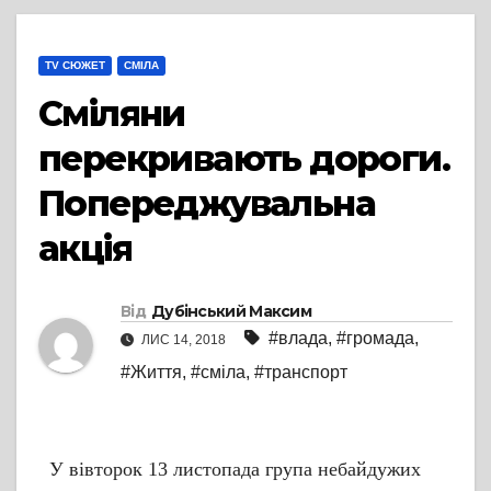
TV СЮЖЕТ
СМІЛА
Сміляни
перекривають дороги.
Попереджувальна
акція
Від
Дубінський Максим
#влада
,
#громада
,
ЛИС 14, 2018
#Життя
,
#сміла
,
#транспорт
У вівторок 13 листопада група небайдужих