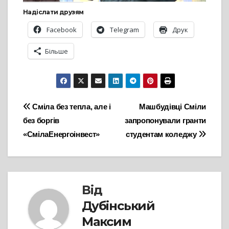
Надіслати друзям
Facebook
Telegram
Друк
Більше
Навігація
Сміла без тепла, але і
Машбудівці Сміли
без боргів
запропонували гранти
записів
«СмілаЕнергоінвест»
студентам коледжу
Від
Дубінський
Максим