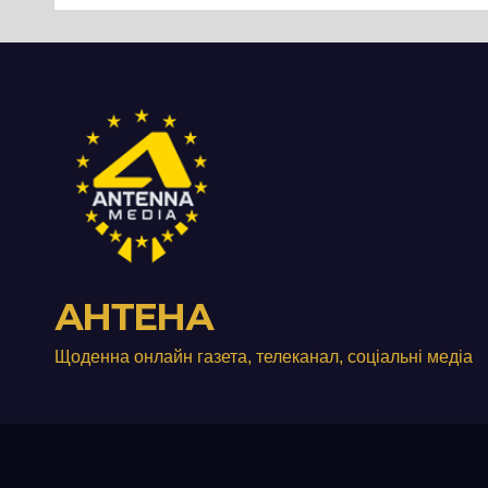
занедбане
порі
сміттєзвалище
зап
тер
Вул
від
АНТЕНА
Щоденна онлайн газета, телеканал, соціальні медіа