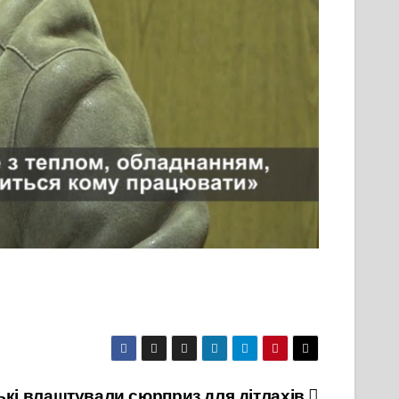
ькі влаштували сюрприз для дітлахів