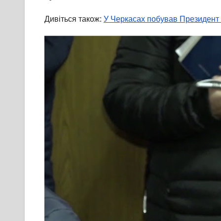
Дивіться також:
У Черкасах побував Президент 