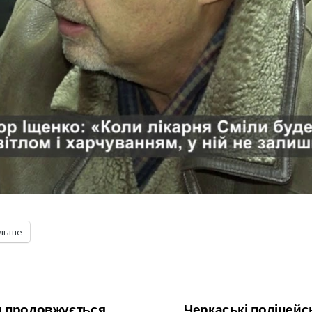
ільше
и продовжується
Черкаські поліцейс