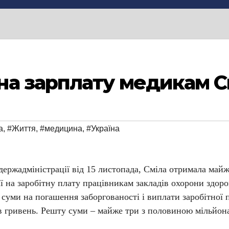
на зарплату медикам С
а
,
#Життя
,
#медицина
,
#Україна
ержадміністрації від 15 листопада, Сміла отримала майж
ї на заробітну плату працівникам закладів охорони здоро
 суми на погашення заборгованості і виплати заробітної 
 гривень. Решту суми – майже три з половиною мільйона