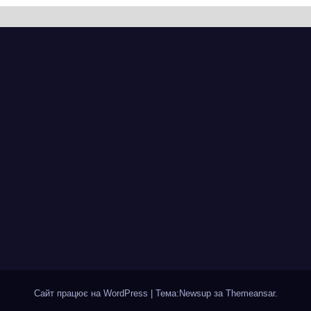
вняно із
перехресті з
ланованими
Грушевського
мінами.
через ремонт
ицю досі не
тепломережі
крили для руху
Сайт працює на WordPress
|
Тема:Newsup за
Themeansar
.