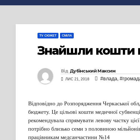
TV СЮЖЕТ
СМІЛА
Знайшли кошти 
Від
Дубінський Максим
#влада
,
#громад
ЛИС 21, 2018
Відповідно до Розпорядження Черкаської облд
бюджету. Це цільові кошти медичної субвенці
рекомендувала спрямувати левову частку цієї
потрібно близько семи з половиною мільйонів
працівникам медсанчастини №14