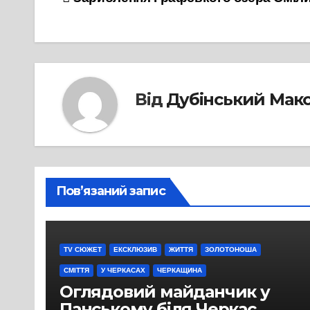
Навігація
записів
Від
Дубінський Мак
Пов’язаний запис
TV СЮЖЕТ
ЕКСКЛЮЗИВ
ЖИТТЯ
ЗОЛОТОНОША
СМІТТЯ
У ЧЕРКАСАХ
ЧЕРКАЩИНА
Оглядовий майданчик у
Панському біля Черкас