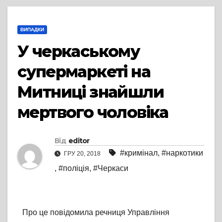
ВИПАДКИ
У черкаському
супермаркеті на
Митниці знайшли
мертвого чоловіка
Від
editor
#кримінал
,
#наркотики
ГРУ 20, 2018
,
#поліція
,
#Черкаси
Про це повідомила речниця Управління