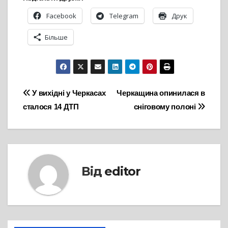
Facebook
Telegram
Друк
Більше
Навігація
У вихідні у Черкасах
Черкащина опинилася в
сталося 14 ДТП
сніговому полоні
записів
Від
editor