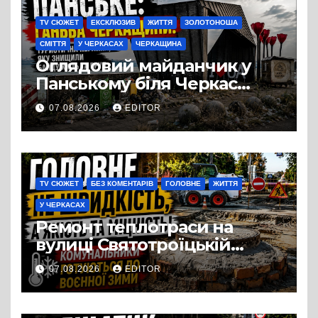
TV СЮЖЕТ
ЕКСКЛЮЗИВ
ЖИТТЯ
ЗОЛОТОНОША
СМІТТЯ
У ЧЕРКАСАХ
ЧЕРКАЩИНА
Оглядовий майданчик у
Панському біля Черкас
перетворився на занедбане
07.08.2026
EDITOR
сміттєзвалище
TV СЮЖЕТ
БЕЗ КОМЕНТАРІВ
ГОЛОВНЕ
ЖИТТЯ
У ЧЕРКАСАХ
Ремонт теплотраси на
вулиці Святотроїцькій
затягнувся порівняно із
07.08.2026
EDITOR
запланованими термінами.
Вулицю досі не відкрили
для руху