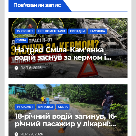
Пов’язаний запис
TV СЮЖЕТ
БЕЗ КОМЕНТАРІВ
ВИПАДКИ
КАМ'ЯНКА
СМІЛА
На трасі Сміла–Кам’янка
водій заснув за кермом і
спричинив ДТП:
ЛИП 6, 2026
постраждала жінка
TV СЮЖЕТ
ВИПАДКИ
СМІЛА
18-річний водій загинув, 16-
річний пасажир у лікарні:
ДТП з квадроциклом на
ЧЕР 29, 2026