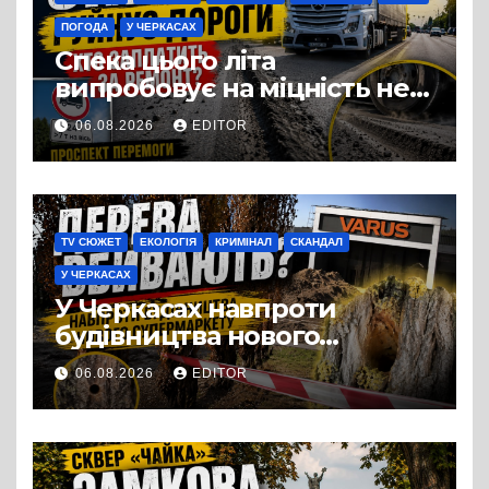
ПОГОДА
У ЧЕРКАСАХ
Спека цього літа
випробовує на міцність не
лише людей, а й дороги
06.08.2026
EDITOR
Черкас
TV СЮЖЕТ
ЕКОЛОГІЯ
КРИМІНАЛ
СКАНДАЛ
У ЧЕРКАСАХ
У Черкасах навпроти
будівництва нового
супермаркету VARUS на
06.08.2026
EDITOR
проспекті Перемоги всохли
дерева. І це навряд чи
можна назвати
випадковістю