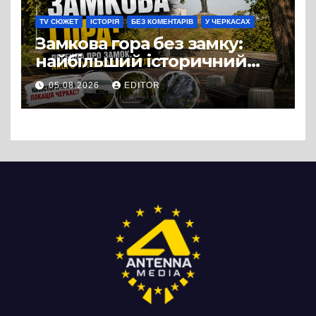
TV СЮЖЕТ
ІСТОРІЯ
БЕЗ КОМЕНТАРІВ
У ЧЕРКАСАХ
Замкова гора без замку:
найбільший історичний
міф Черкас
05.08.2026
EDITOR