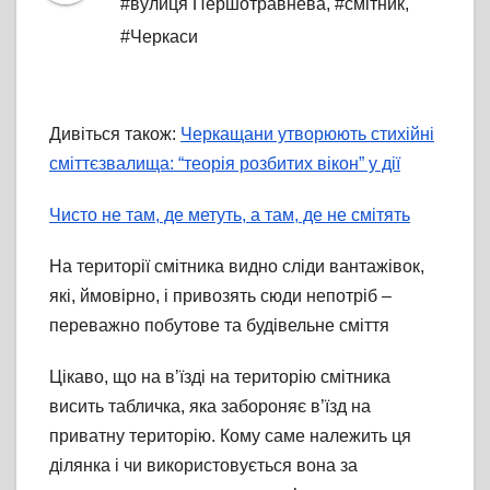
#вулиця Першотравнева
,
#смітник
,
#Черкаси
Дивіться також:
Черкащани утворюють стихійні
сміттєзвалища: “теорія розбитих вікон” у дії
Чисто не там, де метуть, а там, де не смітять
На території смітника видно сліди вантажівок,
які, ймовірно, і привозять сюди непотріб –
переважно побутове та будівельне сміття
Цікаво, що на в’їзді на територію смітника
висить табличка, яка забороняє в’їзд на
приватну територію. Кому саме належить ця
ділянка і чи використовується вона за