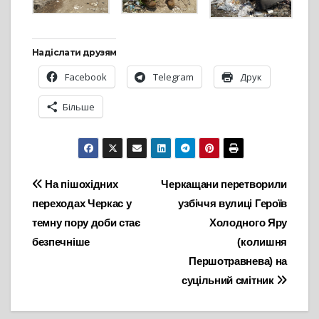
Надіслати друзям
Facebook
Telegram
Друк
Більше
Навігація
На пішохідних
Черкащани перетворили
переходах Черкас у
узбіччя вулиці Героїв
записів
темну пору доби стає
Холодного Яру
безпечніше
(колишня
Першотравнева) на
суцільний смітник