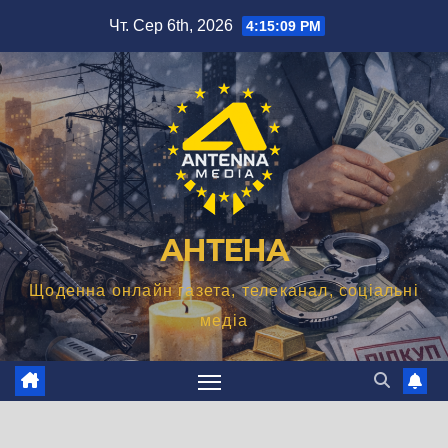
Перейти
Чт. Сер 6th, 2026
4:15:11 PM
до
вмісту
АНТЕНА
Щоденна онлайн газета, телеканал, соціальні
медіа