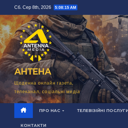
Перейти
Сб. Сер 8th, 2026
5:08:17 AM
до
вмісту
АНТЕНА
Щоденна онлайн газета,
телеканал, соціальні медіа
ПРО НАС
ТЕЛЕВІЗІЙНІ ПОСЛУГ
КОНТАКТИ