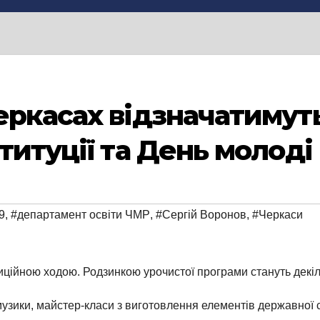
еркасах відзначатимут
титуції та День молоді
9
,
#департамент освіти ЧМР
,
#Сергій Воронов
,
#Черкаси
иційною ходою. Родзинкою урочистої програми стануть декіл
музики, майстер-класи з виготовлення елементів державної 