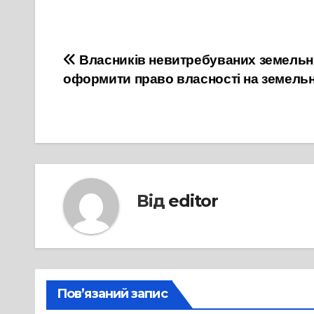
Навігація
Власників невитребуваних земельн
оформити право власності на земельн
записів
Від
editor
Пов’язаний запис