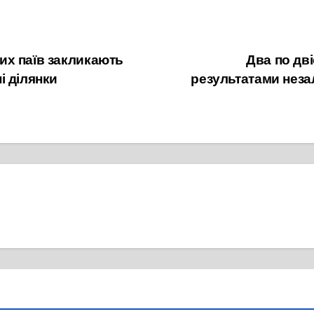
их паїв закликають
Два по дві
і ділянки
результатами неза