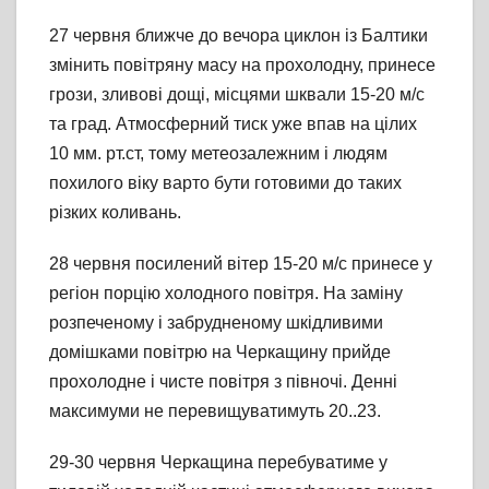
27 червня ближче до вечора циклон із Балтики
змінить повітряну масу на прохолодну, принесе
грози, зливові дощі, місцями шквали 15-20 м/с
та град. Атмосферний тиск уже впав на цілих
10 мм. рт.ст, тому метеозалежним і людям
похилого віку варто бути готовими до таких
різких коливань.
28 червня посилений вітер 15-20 м/с принесе у
регіон порцію холодного повітря. На заміну
розпеченому і забрудненому шкідливими
домішками повітрю на Черкащину прийде
прохолодне і чисте повітря з півночі. Денні
максимуми не перевищуватимуть 20..23.
29-30 червня Черкащина перебуватиме у