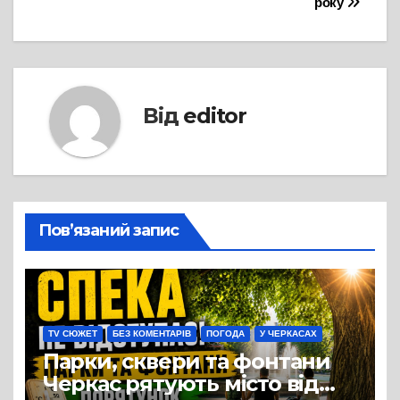
року
Від
editor
Пов’язаний запис
TV СЮЖЕТ
БЕЗ КОМЕНТАРІВ
ПОГОДА
У ЧЕРКАСАХ
Парки, сквери та фонтани
Черкас рятують місто від