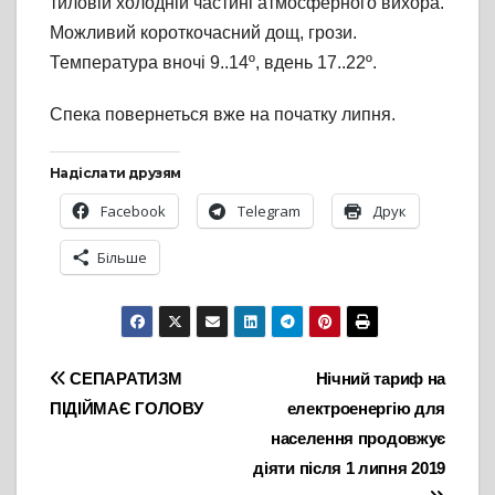
тиловій холодній частині атмосферного вихора.
Можливий короткочасний дощ, грози.
Температура вночі 9..14º, вдень 17..22º.
Спека повернеться вже на початку липня.
Надіслати друзям
Facebook
Telegram
Друк
Більше
Навігація
СЕПАРАТИЗМ
Нічний тариф на
ПІДІЙМАЄ ГОЛОВУ
електроенергію для
записів
населення продовжує
діяти після 1 липня 2019