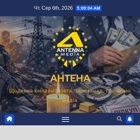
Перейти
Чт. Сер 6th, 2026
5:09:05 AM
до
вмісту
АНТЕНА
Щоденна онлайн газета, телеканал, соціальні
медіа