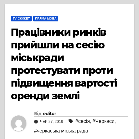
TV СЮЖЕТ
ПРЯМА МОВА
Працівники ринків
прийшли на сесію
міськради
протестувати проти
підвищення вартості
оренди землі
Від
editor
#сесія
,
#Черкаси
,
ЧЕР 27, 2019
#черкаська міська рада