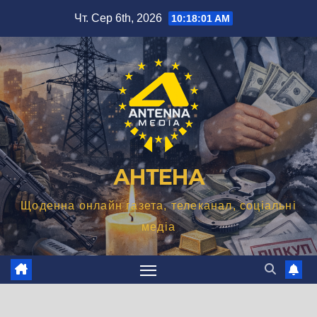
Перейти
Чт. Сер 6th, 2026
10:18:03 AM
до
вмісту
АНТЕНА
Щоденна онлайн газета, телеканал, соціальні
медіа