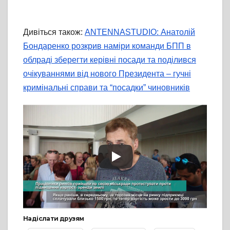
Дивіться також:
ANTENNASTUDIO: Анатолій
Бондаренко розкрив наміри команди БПП в
облраді зберегти керівні посади та поділився
очікуваннями від нового Президента – гучні
кримінальні справи та “посадки” чиновників
Надіслати друзям