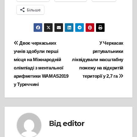
Більше
Навігація
Двоє черкаських
У Черкасах
учнів здобули перші
рятувальники
записів
місця на Міжнародній
ліквідували масштабну
олімпіаді з ментальної
пожежу на відкритій
арифметики WAMAS2019
території у 2,7 га
у Туреччині
Від
editor