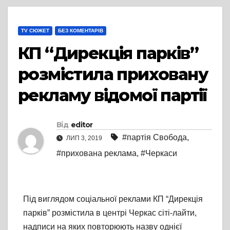
TV СЮЖЕТ
БЕЗ КОМЕНТАРІВ
КП “Дирекція парків”
розмістила приховану
рекламу відомої партії
Від
editor
#партія Свобода
,
ЛИП 3, 2019
#прихована реклама
,
#Черкаси
Під виглядом соціальної реклами КП “Дирекція
парків” розмістила в центрі Черкас сіті-лайти,
надписи на яких повторюють назву однієї