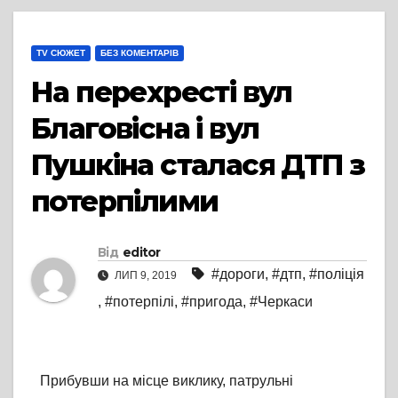
TV СЮЖЕТ
БЕЗ КОМЕНТАРІВ
На перехресті вул
Благовісна і вул
Пушкіна сталася ДТП з
потерпілими
Від
editor
#дороги
,
#дтп
,
#поліція
ЛИП 9, 2019
,
#потерпілі
,
#пригода
,
#Черкаси
Прибувши на місце виклику, патрульні