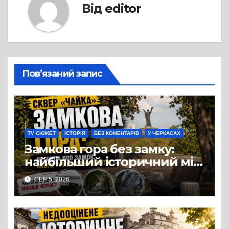
Від
editor
Пов’язаний запис
TV СЮЖЕТ
ІСТОРІЯ
БЕЗ КОМЕНТАРІВ
У ЧЕРКАСАХ
Замкова гора без замку:
найбільший історичний міф
Черкас
СЕР 5, 2026