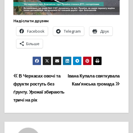
Надіслати друзям
Facebook
Telegram
Друк
Більше
Навігація
В Черкасах овочі та
Івана Купала святкувала
фрукти ростуть без
Кам’янська громада
записів
ґрунту. Урожаї збирають
тричі на рік