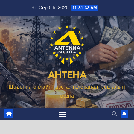
Перейти
Чт. Сер 6th, 2026
11:31:34 AM
до
вмісту
АНТЕНА
Щоденна онлайн газета, телеканал, соціальні
медіа