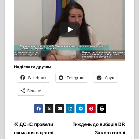
Надіслати друзям
Facebook
Telegram
Друк
Більше
Навігація
ДСНС провели
Тиждень до виборів ВР.
навчання в центрі
За кого готові
записів