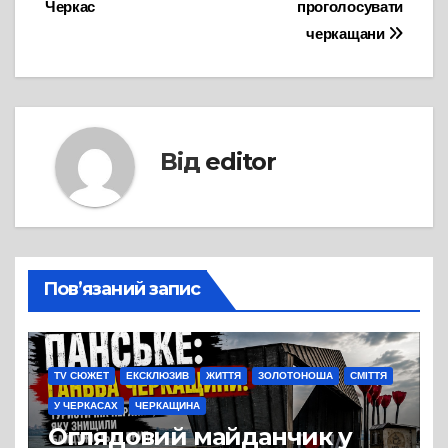
Черкас
проголосувати
черкащани
Від
editor
Пов’язаний запис
TV СЮЖЕТ
ЕКСКЛЮЗИВ
ЖИТТЯ
ЗОЛОТОНОША
СМІТТЯ
У ЧЕРКАСАХ
ЧЕРКАЩИНА
Оглядовий майданчик у