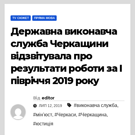
TV СЮЖЕТ
ПРЯМА МОВА
Державна виконавча
служба Черкащини
відзвітувала про
результати роботи за І
півріччя 2019 року
Від
editor
#виконавча служба
,
ЛИП 12, 2019
#мін'юст
,
#Черкаси
,
#Черкащина
,
#юстиція