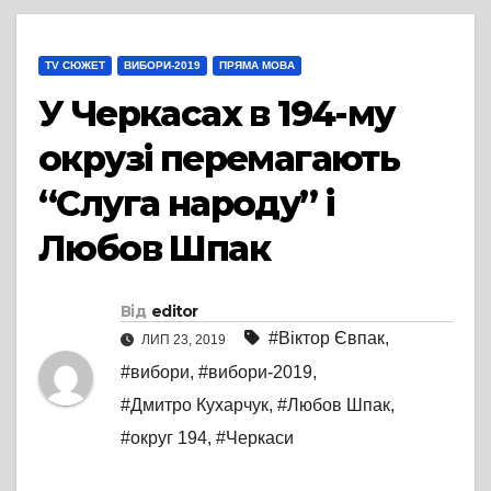
TV СЮЖЕТ
ВИБОРИ-2019
ПРЯМА МОВА
У Черкасах в 194-му
окрузі перемагають
“Слуга народу” і
Любов Шпак
Від
editor
#Віктор Євпак
,
ЛИП 23, 2019
#вибори
,
#вибори-2019
,
#Дмитро Кухарчук
,
#Любов Шпак
,
#округ 194
,
#Черкаси