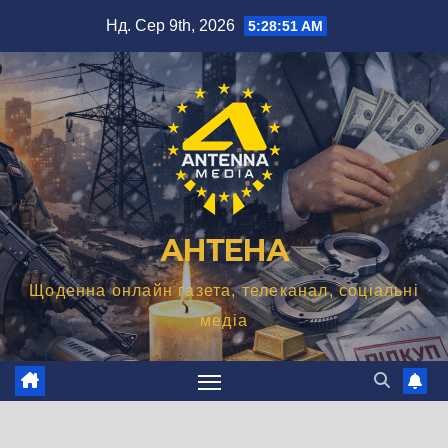
Перейти
Нд. Сер 9th, 2026
5:28:52 AM
до
вмісту
АНТЕНА
Щоденна онлайн газета, телеканал, соціальні
медіа