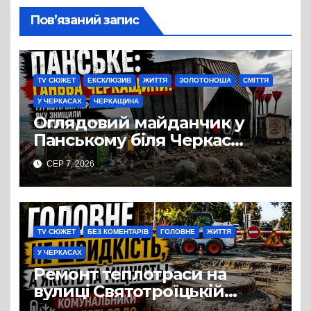
Пов’язаний запис
TV СЮЖЕТ
ЕКСКЛЮЗИВ
ЖИТТЯ
ЗОЛОТОНОША
СМІТТЯ
У ЧЕРКАСАХ
ЧЕРКАЩИНА
Оглядовий майданчик у
Панському біля Черкас
перетворився на занедбане
СЕР 7, 2026
сміттєзвалище
TV СЮЖЕТ
БЕЗ КОМЕНТАРІВ
ГОЛОВНЕ
ЖИТТЯ
У ЧЕРКАСАХ
Ремонт теплотраси на
вулиці Святотроїцькій
затягнувся порівняно із