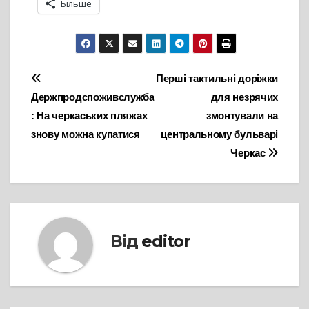
Більше
Навігація
Перші тактильні доріжки
Держпродспоживслужба
для незрячих
записів
: На черкаських пляжах
змонтували на
знову можна купатися
центральному бульварі
Черкас
Від
editor