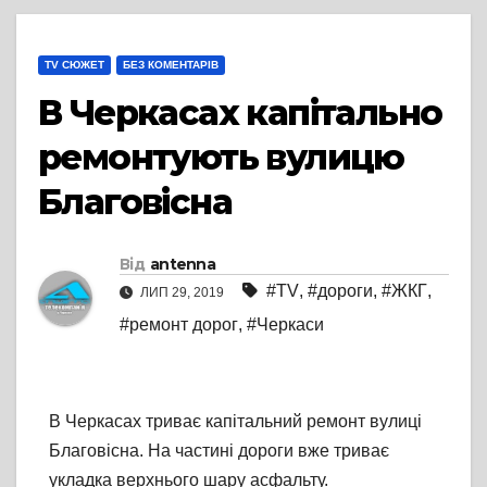
TV СЮЖЕТ
БЕЗ КОМЕНТАРІВ
В Черкасах капітально
ремонтують вулицю
Благовісна
Від
antenna
#TV
,
#дороги
,
#ЖКГ
,
ЛИП 29, 2019
#ремонт дорог
,
#Черкаси
В Черкасах триває капітальний ремонт вулиці
Благовісна. На частині дороги вже триває
укладка верхнього шару асфальту.