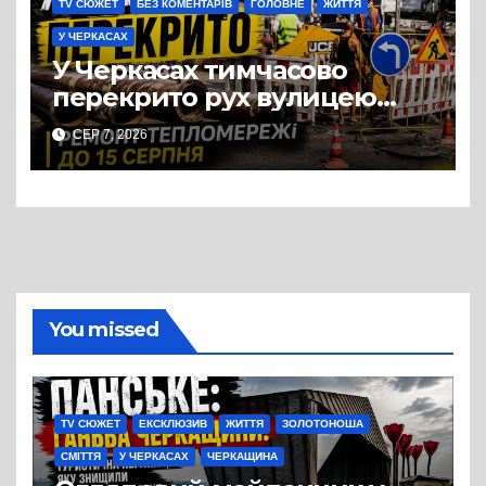
TV СЮЖЕТ
БЕЗ КОМЕНТАРІВ
ГОЛОВНЕ
ЖИТТЯ
У ЧЕРКАСАХ
У Черкасах тимчасово
перекрито рух вулицею
Хрещатик на перехресті з
СЕР 7, 2026
Грушевського через ремонт
тепломережі
You missed
TV СЮЖЕТ
ЕКСКЛЮЗИВ
ЖИТТЯ
ЗОЛОТОНОША
СМІТТЯ
У ЧЕРКАСАХ
ЧЕРКАЩИНА