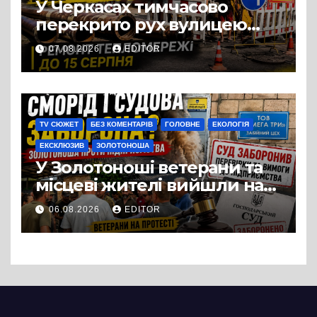
У Черкасах тимчасово
перекрито рух вулицею
Хрещатик на перехресті з
07.08.2026
EDITOR
Грушевського через
ремонт тепломережі
TV СЮЖЕТ
БЕЗ КОМЕНТАРІВ
ГОЛОВНЕ
ЕКОЛОГІЯ
ЕКСКЛЮЗИВ
ЗОЛОТОНОША
У Золотоноші ветерани та
місцеві жителі вийшли на
протест до стін
06.08.2026
EDITOR
підприємства ТОВ «Омега
Три», що займається
виробництвом м’яса птиці