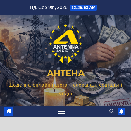
Перейти
Нд. Сер 9th, 2026
12:25:54 AM
до
вмісту
АНТЕНА
Щоденна онлайн газета, телеканал, соціальні
медіа