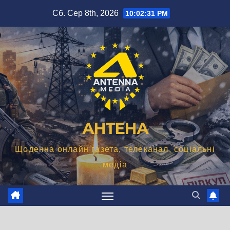
Перейти
Сб. Сер 8th, 2026
10:02:32 PM
до
вмісту
АНТЕНА
Щоденна онлайн газета, телеканал, соціальні
медіа