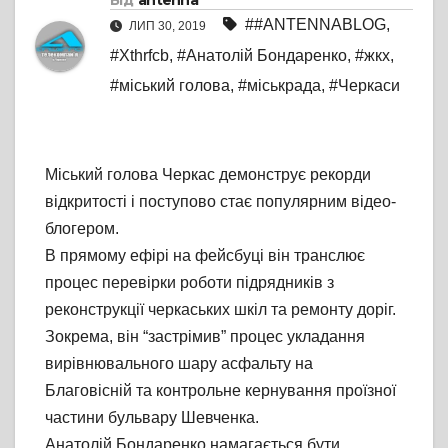
Від
antenna
##ANTENNABLOG
,
ЛИП 30, 2019
#Xthrfcb
,
#Анатолій Бондаренко
,
#жкх
,
#міський голова
,
#міськрада
,
#Черкаси
Міський голова Черкас демонструє рекорди
відкритості і поступово стає популярним відео-
блогером.
В прямому ефірі на фейсбуці він транслює
процес перевірки роботи підрядників з
реконструкції черкаських шкіл та ремонту доріг.
Зокрема, він “застрімив” процес укладання
вирівнювального шару асфальту на
Благовісній та контрольне кернування проїзної
частини бульвару Шевченка.
Анатолій Бондаренко намагається бути