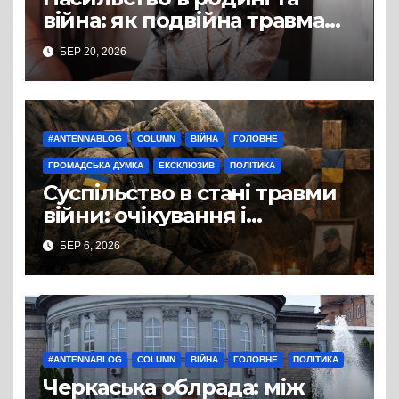
війна: як подвійна травма
дітей сьогодні формує
БЕР 20, 2026
загрози завтра
#ANTENNABLOG
COLUMN
ВІЙНА
ГОЛОВНЕ
ГРОМАДСЬКА ДУМКА
ЕКСКЛЮЗИВ
ПОЛІТИКА
Суспільство в стані травми
війни: очікування і
реальність
БЕР 6, 2026
#ANTENNABLOG
COLUMN
ВІЙНА
ГОЛОВНЕ
ПОЛІТИКА
Черкаська облрада: між