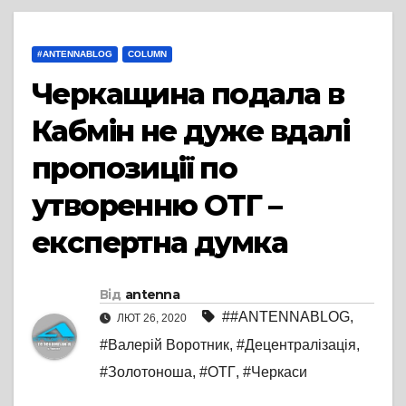
#ANTENNABLOG
COLUMN
Черкащина подала в
Кабмін не дуже вдалі
пропозиції по
утворенню ОТГ –
експертна думка
Від
antenna
##ANTENNABLOG
,
ЛЮТ 26, 2020
#Валерій Воротник
,
#Децентралізація
,
#Золотоноша
,
#ОТГ
,
#Черкаси