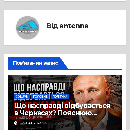
Від
antenna
Пов’язаний запис
COLUMN
ГОЛОВНЕ
ПОЛІТИКА
Що насправді відбувається
в Черкасах? Пояснюю
простими словами
ЛИП 30, 2026