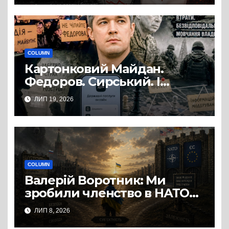
COLUMN
Картонковий Майдан.
Федоров. Сирський. І
початок нової політичної
ЛИП 19, 2026
гри?
COLUMN
Валерій Воротник: Ми
зробили членство в НАТО
та ЄС метою, а не
ЛИП 8, 2026
інструментом