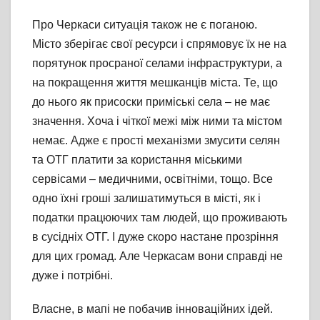
Про Черкаси ситуація також не є поганою.
Місто зберігає свої ресурси і спрямовує їх не на
порятунок просраної селами інфраструктури, а
на покращення життя мешканців міста. Те, що
до нього як присоски приміські села – не має
значення. Хоча і чіткої межі між ними та містом
немає. Адже є прості механізми змусити селян
та ОТГ платити за користання міськими
сервісами – медичними, освітніми, тощо. Все
одно їхні гроші залишатимуться в місті, як і
податки працюючих там людей, що проживають
в сусідніх ОТГ. І дуже скоро настане прозріння
для цих громад. Але Черкасам вони справді не
дуже і потрібні.
Власне, в мапі не побачив інноваційних ідей.