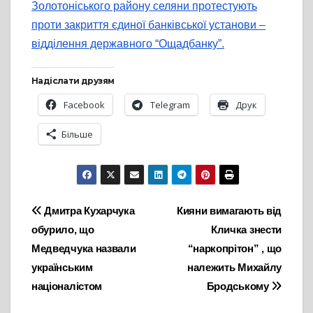
Золотоніського району селяни протестують
проти закриття єдиної банківської установи –
відділення державного “Ощадбанку”.
Надіслати друзям
Facebook
Telegram
Друк
Більше
Навігація
Дмитра Кухарчука
Кияни вимагають від
обурило, що
Кличка знести
записів
Медведчука назвали
“наркопрітон” , що
українським
належить Михайлу
націоналістом
Бродському