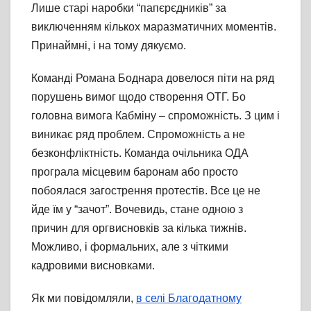
Лише старі наробки “папєрєдників” за
виключенням кількох маразматичних моментів.
Принаймні, і на тому дякуємо.
Команді Романа Боднара довелося піти на ряд
порушень вимог щодо створення ОТГ. Бо
головна вимога Кабміну – спроможність. З цим і
виникає ряд проблем. Спроможність а не
безконфліктність. Команда очільника ОДА
програла місцевим баронам або просто
побоялася загострення протестів. Все це не
йде їм у “зачот”. Вочевидь, стане одною з
причин для оргвисновків за кілька тижнів.
Можливо, і формальних, але з чіткими
кадровими висновками.
Як ми повідомляли,
в селі Благодатному