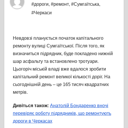
#дороги
,
#ремонт
,
#Сумгаїтська
,
#Черкаси
Невдовзі планується початок капітального
ремонту вулиці Сумгаїтської. Після того, як
визначиться підрядник, буде покладено нижній
шар асфальту та встановлено тротуари.
Цьогоріч міській владі вже вдалося зробити
капітальний ремонт великої кількості доріг. На
сьогоднішній день – це 165 тисяч квадратних
метрів.
Дивіться також:
Анатолій Бондаренко вночі
перевіряє роботу підрядників, що ремонтують
дороги в Черкасах