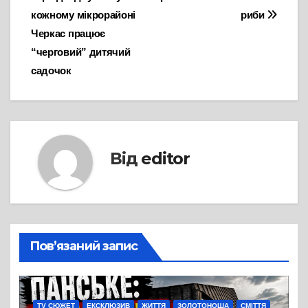
записів
кожному мікрорайоні
риби
Черкас працює
“черговий” дитячий
садочок
Від
editor
Пов’язаний запис
TV СЮЖЕТ
ЕКСКЛЮЗИВ
ЖИТТЯ
ЗОЛОТОНОША
СМІТТЯ