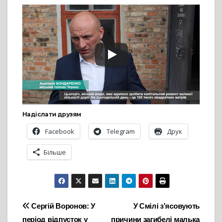
Надіслати друзям
Facebook
Telegram
Друк
Більше
Навігація
Сергій Воронов: У
У Смілі з’ясовують
період відпусток у
причини загибелі малька