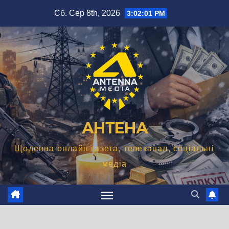
Перейти
Сб. Сер 8th, 2026
3:02:02 PM
до
вмісту
АНТЕНА
Щоденна онлайн газета, телеканал, соціальні
медіа