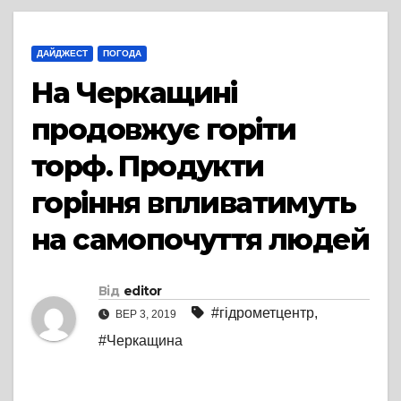
ДАЙДЖЕСТ
ПОГОДА
На Черкащині
продовжує горіти
торф. Продукти
горіння впливатимуть
на самопочуття людей
Від
editor
#гідрометцентр
,
ВЕР 3, 2019
#Черкащина