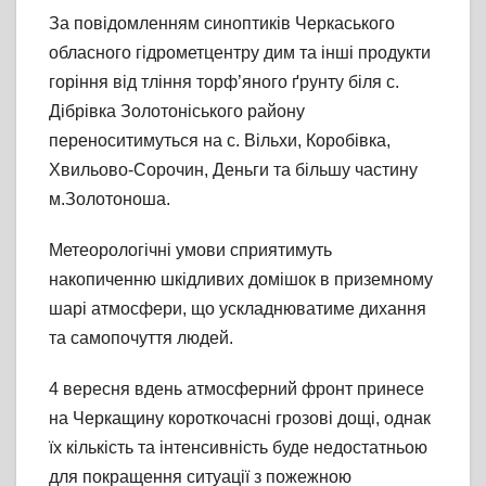
За повідомленням синоптиків Черкаського
обласного гідрометцентру дим та інші продукти
горіння від тління торф’яного ґрунту біля с.
Дібрівка Золотоніського району
переноситимуться на с. Вільхи, Коробівка,
Хвильово-Сорочин, Деньги та більшу частину
м.Золотоноша.
Метеорологічні умови сприятимуть
накопиченню шкідливих домішок в приземному
шарі атмосфери, що ускладнюватиме дихання
та самопочуття людей.
4 вересня вдень атмосферний фронт принесе
на Черкащину короткочасні грозові дощі, однак
їх кількість та інтенсивність буде недостатньою
для покращення ситуації з пожежною