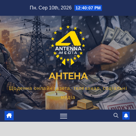
Перейти
Пн. Сер 10th, 2026
12:40:08 PM
до
вмісту
АНТЕНА
Щоденна онлайн газета, телеканал, соціальні
медіа