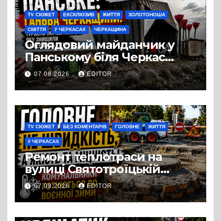
TV СЮЖЕТ
ЕКСКЛЮЗИВ
ЖИТТЯ
ЗОЛОТОНОША
СМІТТЯ
У ЧЕРКАСАХ
ЧЕРКАЩИНА
Оглядовий майданчик у
Панському біля Черкас
перетворився на занедбане
07.08.2026
EDITOR
сміттєзвалище
TV СЮЖЕТ
БЕЗ КОМЕНТАРІВ
ГОЛОВНЕ
ЖИТТЯ
У ЧЕРКАСАХ
Ремонт теплотраси на
вулиці Святотроїцькій
затягнувся порівняно із
07.08.2026
EDITOR
запланованими термінами.
Вулицю досі не відкрили
для руху