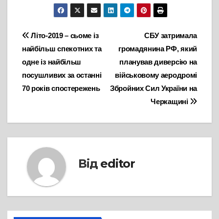
Навігація
Літо-2019 – сьоме із
СБУ затримала
найбільш спекотних та
громадянина РФ, який
записів
одне із найбільш
планував диверсію на
посушливих за останні
військовому аеродромі
70 років спостережень
Збройних Сил України на
Черкащині
Від
editor