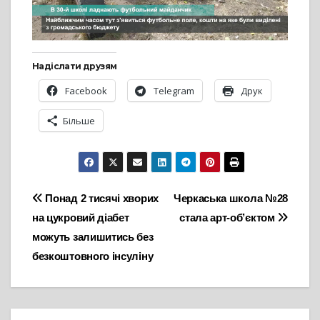
Надіслати друзям
Facebook
Telegram
Друк
Більше
Навігація
Понад 2 тисячі хворих
Черкаська школа №28
на цукровий діабет
стала арт-об’єктом
записів
можуть залишитись без
безкоштовного інсуліну