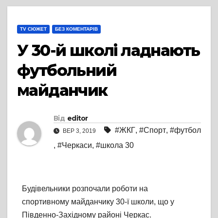
TV СЮЖЕТ
БЕЗ КОМЕНТАРІВ
У 30-й школі ладнають
футбольний
майданчик
Від
editor
#ЖКГ
,
#Спорт
,
#футбол
ВЕР 3, 2019
,
#Черкаси
,
#школа 30
Будівельники розпочали роботи на
спортивному майданчику 30-ї школи, що у
Південно-Західному районі Черкас.