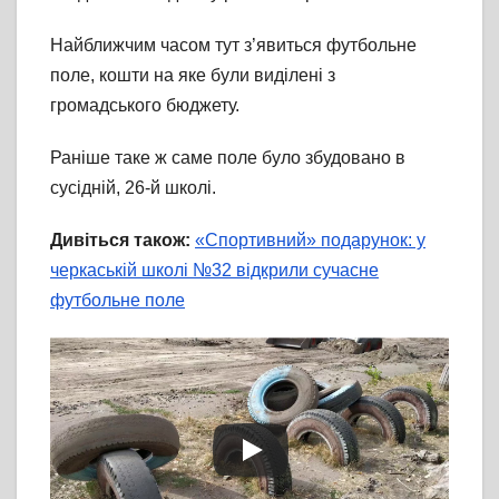
Найближчим часом тут з’явиться футбольне
поле, кошти на яке були виділені з
громадського бюджету.
Раніше таке ж саме поле було збудовано в
сусідній, 26-й школі.
Дивіться також:
«Спортивний» подарунок: у
черкаській школі №32 відкрили сучасне
футбольне поле