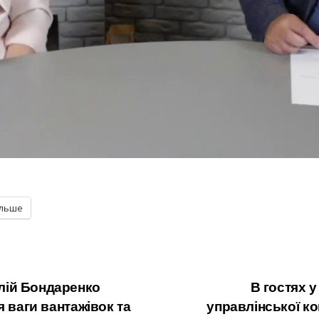
ільше
лій Бондаренко
В гостях 
 ваги вантажівок та
управлінської ко