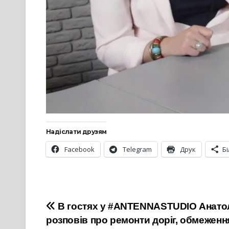
Надіслати друзям
Facebook
Telegram
Друк
Б
Навігація
В гостях у #ANTENNASTUDIO Анато
розповів про ремонти доріг, обмеження