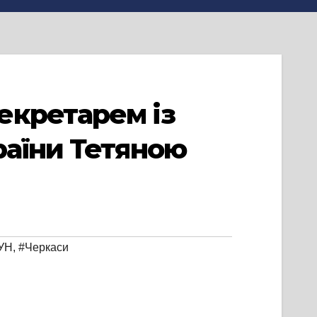
екретарем із
раїни Тетяною
УН
,
#Черкаси