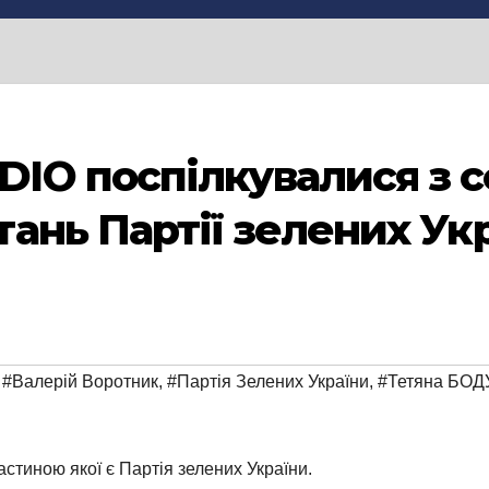
O поспілкувалися з с
ань Партії зелених Ук
,
#Валерій Воротник
,
#Партія Зелених України
,
#Тетяна БОД
стиною якої є Партія зелених України.