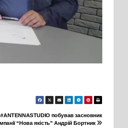
у #ANTENNASTUDIO побував засновник
мпанії “Нова якість” Андрій Бортник