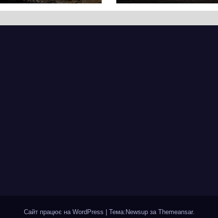
ягнувся
Хрещатик на
вняно із
перехресті з
ланованими
Грушевського
мінами.
через ремонт
ицю досі не
тепломережі
крили для руху
Сайт працює на WordPress
|
Тема:Newsup за
Themeansar
.