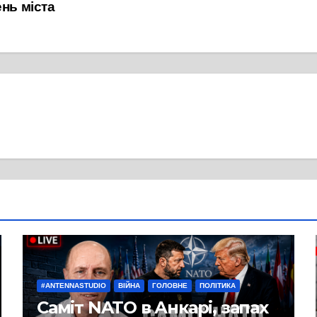
ень міста
#ANTENNASTUDIO
ВІЙНА
ГОЛОВНЕ
ПОЛІТИКА
Саміт NATO в Анкарі, запах