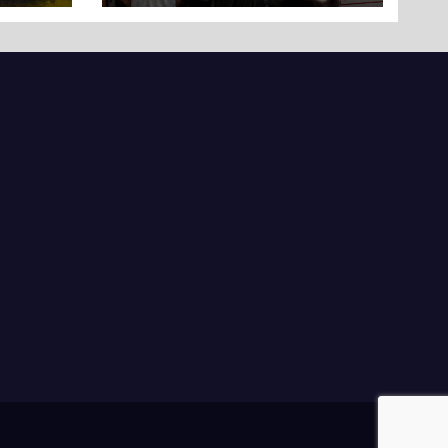
протест до стін
підприємства ТОВ
«Омега Три», що
займається
виробництвом
м’яса птиці