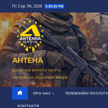
Перейти
Пт. Сер 7th, 2026
3:55:21 PM
до
вмісту
АНТЕНА
Щоденна онлайн газета,
телеканал, соціальні медіа
ПРО НАС
ТЕЛЕВІЗІЙНІ ПОСЛУГ
КОНТАКТИ