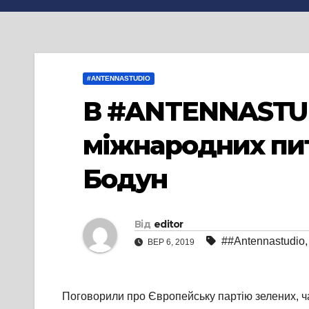
#ANTENNASTUDIO
В #ANTENNASTUDI
міжнародних пит
Бодун
Від
editor
##Antennastudio
ВЕР 6, 2019
Поговорили про Європейську партію зелених, ча