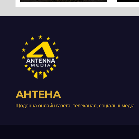
перетворився на
зат
занедбане
порі
сміттєзвалище
зап
тер
Вул
від
АНТЕНА
Щоденна онлайн газета, телеканал, соціальні медіа