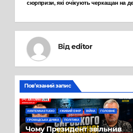
записів
сюрпризи, які очікують черкащан на д
Від
editor
Пов’язаний запис
#ANTENNASTUDIO
#ЖИВИЙ ЕФІР
ВІЙНА
ГОЛОВНЕ
ГРОМАДСЬКА ДУМКА
ПОЛІТИКА
Чому Президент звільнив