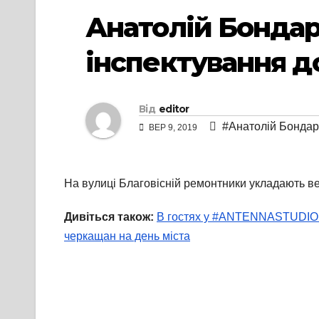
Анатолій Бондар
інспектування до
Від
editor
#Анатолій Бондар
ВЕР 9, 2019
На вулиці Благовісній ремонтники укладають в
Дивіться також:
В гостях у #ANTENNASTUDIO Ан
черкащан на день міста