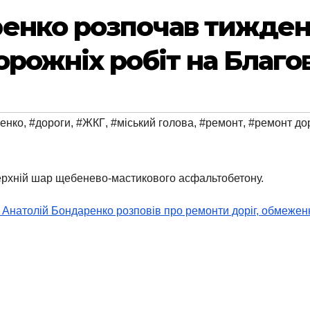
енко розпочав тижден
рожніх робіт на Благов
енко
,
#дороги
,
#ЖКГ
,
#міський голова
,
#ремонт
,
#ремонт дор
ерхній шар щебенево-мастикового асфальтобетону.
атолій Бондаренко розповів про ремонти доріг, обмеження