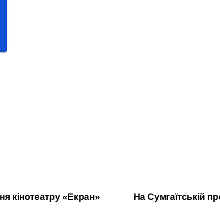
ня кінотеатру «Екран»
На Сумгаїтській 