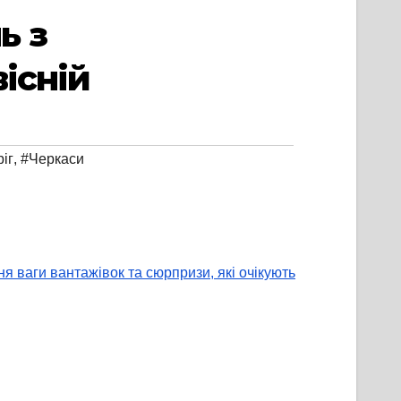
ь з
існій
іг
,
#Черкаси
 ваги вантажівок та сюрпризи, які очікують