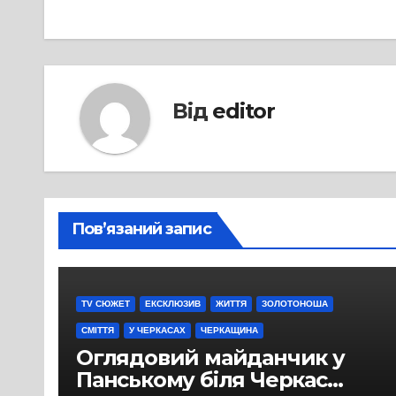
записів
Від
editor
Пов’язаний запис
TV СЮЖЕТ
ЕКСКЛЮЗИВ
ЖИТТЯ
ЗОЛОТОНОША
СМІТТЯ
У ЧЕРКАСАХ
ЧЕРКАЩИНА
Оглядовий майданчик у
Панському біля Черкас