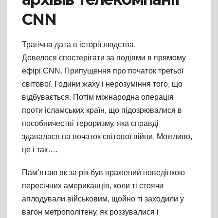
CNN
Трагічна дата в історії людства.
Довелося спостерігати за подіями в прямому
ефірі CNN. Припущення про початок третьої
світової. Години жаху і нерозуміння того, що
відбувається. Потім міжнародна операція
проти ісламських країн, що підозрювалися в
пособничестві тероризму, яка справді
здавалася на початок світової війни. Можливо,
це і так….
Пам’ятаю як за рік був вражений поведінкою
пересічних американців, коли ті стоячи
аплодували військовим, щойно ті заходил
и у
вагон метрополітену, як роззувалися і