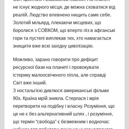
не існує жодного місця, де можна сховатися від
реалій. Людство впевнено нищить саме себе.
Золотий мільярд, плекаючи місцевих, що
боролися з СОВКОМ, що вперто ліз в афганські
гори та пустелі виплекав тих, хто намагається
знищити вже всю західну цивілізацію.
Можливо, зарано говорити про дефіцит
ресурсної бази на планеті і провокувати
істерику малоосвіченого піпла, але справді
Світ вже інший.
З ностальгією дивлюся американські фільми
90х. Країна мрій зникла. Стерлася і мрія
перетворити на подібну і власну. Розуміння, що
це не є без альтернативний шлях , і розуміння,
що термін “свобода” є безмежним і водночас