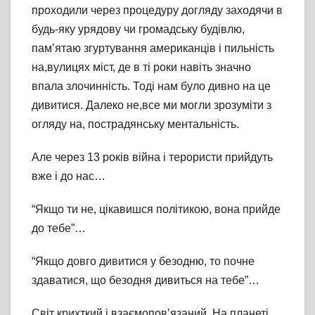
проходили через процедуру догляду заходячи в
будь-яку урядову чи громадську будівлю,
пам’ятаю згуртування американців і пильність
на,вулицях міст, де в ті роки навіть значно
впала злочинність. Тоді нам було дивно на це
дивитися. Далеко не,все ми могли зрозуміти з
огляду на, пострадянську ментальність.
Але через 13 років війна і терористи прийдуть
вже і до нас…
“Якщо ти не, цікавишся політикою, вона прийде
до тебе”…
“Якщо довго дивитися у безодню, то почне
здаватися, що безодня дивиться на тебе”…
Світ крихткий і взаємопов’язаний. На планеті