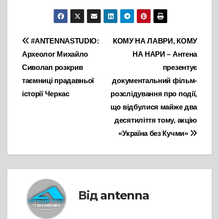
Навігація
#ANTENNASTUDIO:
КОМУ НА ЛАВРИ, КОМУ
Археолог Михайло
НА НАРИ – Антена
записів
Сиволап розкрив
презентує
таємниці прадавньої
документальний фільм-
історії Черкас
розслідування про події,
що відбулися майже два
десятиліття тому, акцію
«Україна без Кучми»
Від
antenna