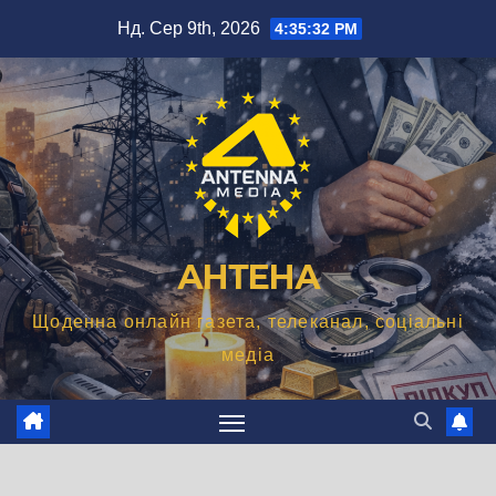
Перейти
Нд. Сер 9th, 2026
4:35:34 PM
до
вмісту
АНТЕНА
Щоденна онлайн газета, телеканал, соціальні
медіа