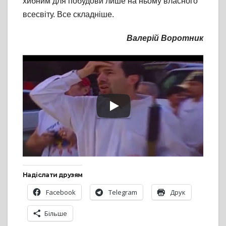
хибним для побудови лише на ньому власного
всесвіту. Все складніше.
Валерій Воротник
Надіслати друзям
Facebook
Telegram
Друк
Більше