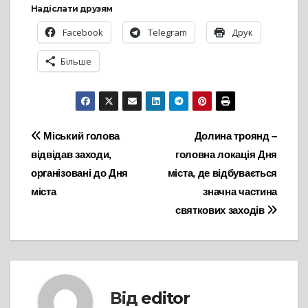
Надіслати друзям
Facebook
Telegram
Друк
Більше
Навігація
Міський голова
Долина троянд –
відвідав заходи,
головна локація Дня
записів
організовані до Дня
міста, де відбувається
міста
значна частина
святкових заходів
Від
editor