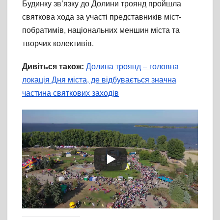
Будинку зв’язку до Долини троянд пройшла
святкова хода за участі представників міст-
побратимів, національних меншин міста та
творчих колективів.
Дивіться також:
Долина троянд – головна
локація Дня міста, де відбувається значна
частина святкових заходів