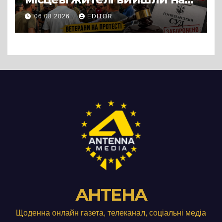
протест до стін
06.08.2026
EDITOR
підприємства ТОВ «Омега
Три», що займається
виробництвом м’яса птиці
АНТЕНА
Щоденна онлайн газета, телеканал, соціальні медіа