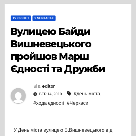
TV СЮЖЕТ
У ЧЕРКАСАХ
Вулицею Байди
Вишневецького
пройшов Марш
Єдності та Дружби
Від
editor
#день міста
,
ВЕР 14, 2019
#хода єдності
,
#Черкаси
У День міста вулицею Б.Вишневецького від