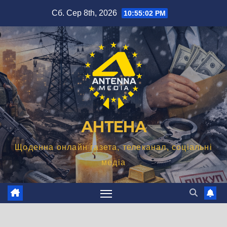
Перейти
Сб. Сер 8th, 2026
10:55:03 PM
до
вмісту
АНТЕНА
Щоденна онлайн газета, телеканал, соціальні
медіа