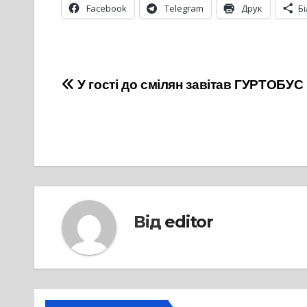
Facebook
Telegram
Друк
Б
Навігація
У гості до смілян завітав ГУРТОБУС
записів
Від
editor