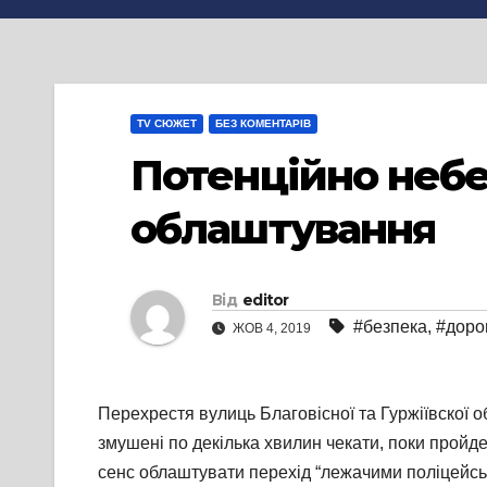
TV СЮЖЕТ
БЕЗ КОМЕНТАРІВ
Потенційно небе
облаштування
Від
editor
#безпека
,
#доро
ЖОВ 4, 2019
Перехрестя вулиць Благовісної та Гуржіївскої о
змушені по декілька хвилин чекати, поки пройд
сенс облаштувати перехід “лежачими поліцейськ