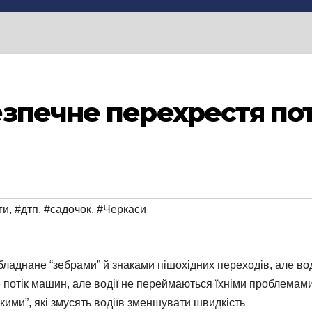
зпечне перехрестя по
ги
,
#дтп
,
#садочок
,
#Черкаси
бладнане “зебрами” й знаками пішохідних переходів, але вод
е потік машин, але водії не переймаються їхніми проблемам
ими”, які змусять водіїв зменшувати швидкість