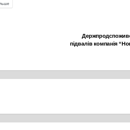
ільше
Держпродспоживсл
підвалів компанія “Но