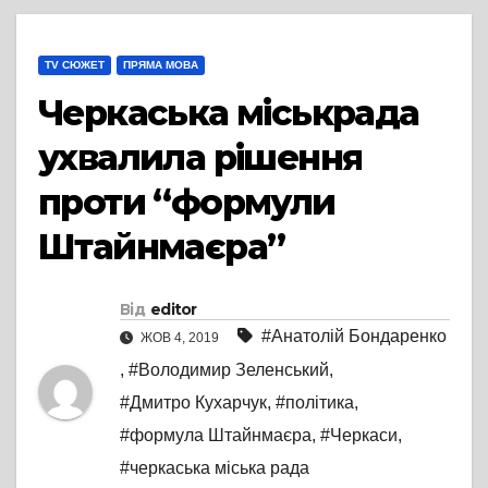
TV СЮЖЕТ
ПРЯМА МОВА
Черкаська міськрада
ухвалила рішення
проти “формули
Штайнмаєра”
Від
editor
#Анатолій Бондаренко
ЖОВ 4, 2019
,
#Володимир Зеленський
,
#Дмитро Кухарчук
,
#політика
,
#формула Штайнмаєра
,
#Черкаси
,
#черкаська міська рада