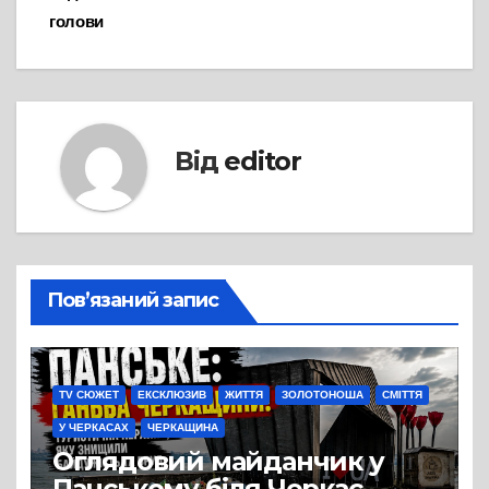
голови
Від
editor
Пов’язаний запис
TV СЮЖЕТ
ЕКСКЛЮЗИВ
ЖИТТЯ
ЗОЛОТОНОША
СМІТТЯ
У ЧЕРКАСАХ
ЧЕРКАЩИНА
Оглядовий майданчик у
Панському біля Черкас