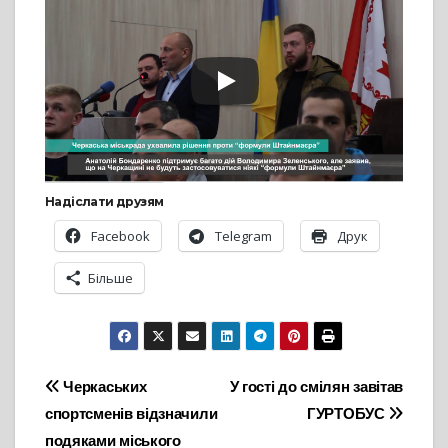
Надіслати друзям
Facebook
Telegram
Друк
Більше
Навігація
Черкаських
У гості до смілян завітав
спортсменів відзначили
ГУРТОБУС
записів
подяками міського