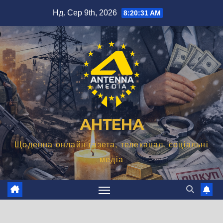
Перейти
Нд. Сер 9th, 2026
8:20:32 AM
до
вмісту
АНТЕНА
Щоденна онлайн газета, телеканал, соціальні
медіа