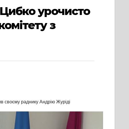
 Цибко урочисто
комітету з
чив своєму раднику Андрію Журіді