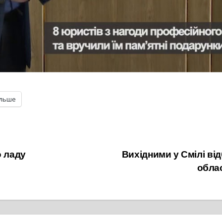
ільше
о ладу
Вихідними у Смілі ві
облас