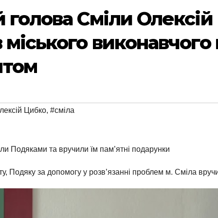
й голова Сміли Олексій
 міського виконавчого 
ятом
лексій Цибко
,
#сміла
или Подяками та вручили їм пам’ятні подарунки
ту, Подяку за допомогу у розв’язанні проблем м. Сміла вру