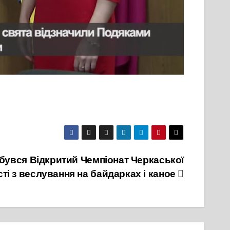
дбувся Відкритий Чемпіонат Черкаської
ті з веслування на байдарках і каное