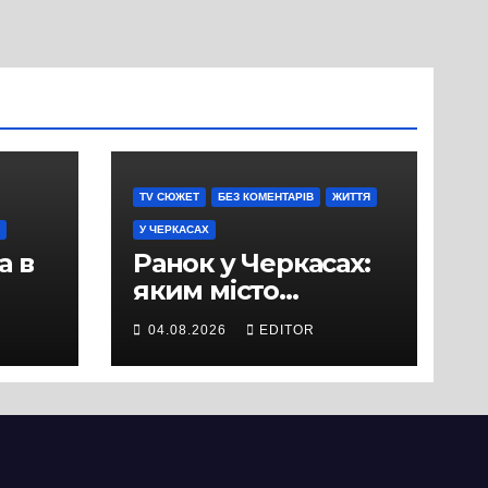
TV СЮЖЕТ
БЕЗ КОМЕНТАРІВ
ЖИТТЯ
У ЧЕРКАСАХ
а в
Ранок у Черкасах:
яким місто
зустрічає новий
04.08.2026
EDITOR
и
день