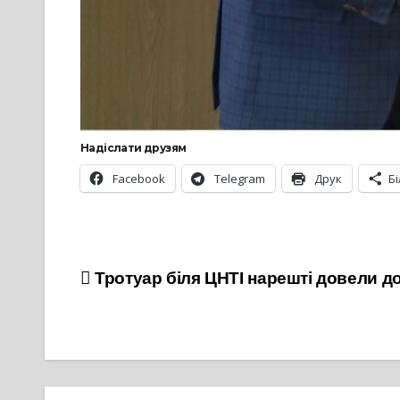
Надіслати друзям
Facebook
Telegram
Друк
Б
Навігація
Тротуар біля ЦНТІ нарешті довели д
записів