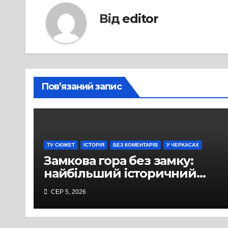
Від
editor
Пов’язаний запис
TV СЮЖЕТ
ІСТОРІЯ
БЕЗ КОМЕНТАРІВ
У ЧЕРКАСАХ
Замкова гора без замку:
найбільший історичний
міф Черкас
СЕР 5, 2026