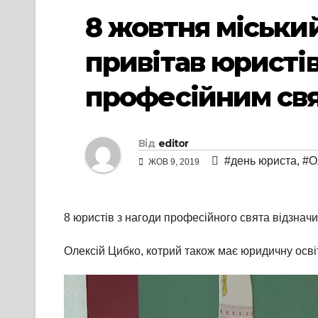
8 жовтня міськи
привітав юристів
професійним св
Від
editor
#день юриста
,
#О
ЖОВ 9, 2019
8 юристів з нагоди професійного свята відзнач
Олексій Цибко, котрий також має юридичну осві