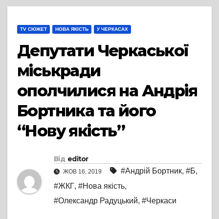
TV СЮЖЕТ
НОВА ЯКІСТЬ
У ЧЕРКАСАХ
Депутати Черкаської
міськради
ополчилися на Андрія
Бортника та його
“Нову якість”
Від
editor
#Андрій Бортник
,
#Б
,
ЖОВ 16, 2019
#ЖКГ
,
#Нова якість
,
#Олександр Радуцький
,
#Черкаси