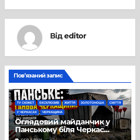
Від
editor
Пов’язаний запис
TV СЮЖЕТ
ЕКСКЛЮЗИВ
ЖИТТЯ
ЗОЛОТОНОША
СМІТТЯ
У ЧЕРКАСАХ
ЧЕРКАЩИНА
Оглядовий майданчик у
Панському біля Черкас
перетворився на занедбане