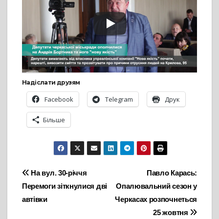
Надіслати друзям
Facebook
Telegram
Друк
Більше
Навігація
На вул. 30-річчя
Павло Карась:
Перемоги зіткнулися дві
Опалювальний сезон у
записів
автівки
Черкасах розпочнеться
25 жовтня