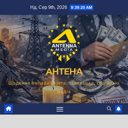
Перейти
Нд. Сер 9th, 2026
9:39:21 AM
до
вмісту
АНТЕНА
Щоденна онлайн газета, телеканал, соціальні
медіа