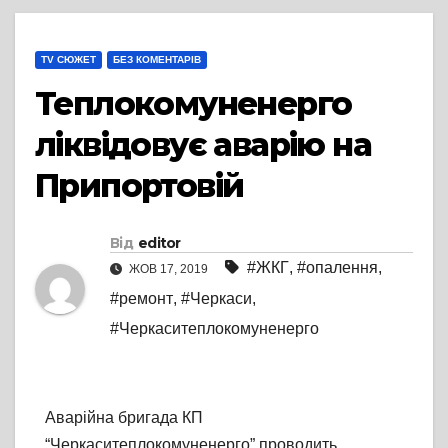
TV СЮЖЕТ
БЕЗ КОМЕНТАРІВ
Теплокомуненерго
ліквідовує аварію на
Припортовій
Від
editor
#ЖКГ
,
#опалення
,
ЖОВ 17, 2019
#ремонт
,
#Черкаси
,
#Черкаситеплокомуненерго
Аварійна бригада КП
“Черкаситеплокомуненерго” проводить