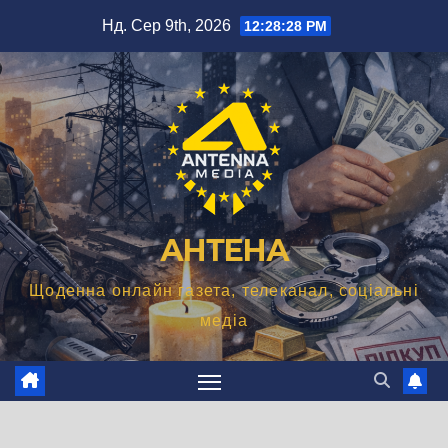
Перейти
Нд. Сер 9th, 2026
12:28:29 PM
до
вмісту
АНТЕНА
Щоденна онлайн газета, телеканал, соціальні
медіа