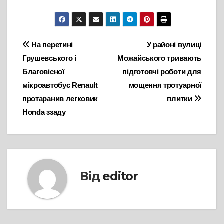
Навігація
На перетині
У районі вулиці
Грушевського і
Можайського тривають
записів
Благовісної
підготовчі роботи для
мікроавтобус Renault
мощення тротуарної
протаранив легковик
плитки
Honda ззаду
Від
editor