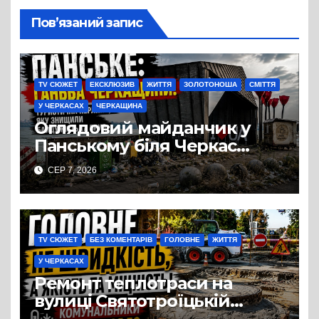
Пов’язаний запис
TV СЮЖЕТ
ЕКСКЛЮЗИВ
ЖИТТЯ
ЗОЛОТОНОША
СМІТТЯ
У ЧЕРКАСАХ
ЧЕРКАЩИНА
Оглядовий майданчик у
Панському біля Черкас
перетворився на занедбане
СЕР 7, 2026
сміттєзвалище
TV СЮЖЕТ
БЕЗ КОМЕНТАРІВ
ГОЛОВНЕ
ЖИТТЯ
У ЧЕРКАСАХ
Ремонт теплотраси на
вулиці Святотроїцькій
затягнувся порівняно із