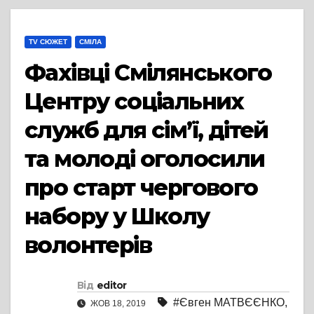
TV СЮЖЕТ
СМІЛА
Фахівці Смілянського
Центру соціальних
служб для сім’ї, дітей
та молоді оголосили
про старт чергового
набору у Школу
волонтерів
Від
editor
#Євген МАТВЄЄНКО
,
ЖОВ 18, 2019