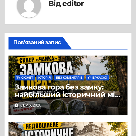
Від
editor
Пов’язаний запис
TV СЮЖЕТ
ІСТОРІЯ
БЕЗ КОМЕНТАРІВ
У ЧЕРКАСАХ
Замкова гора без замку:
найбільший історичний міф
Черкас
СЕР 5, 2026