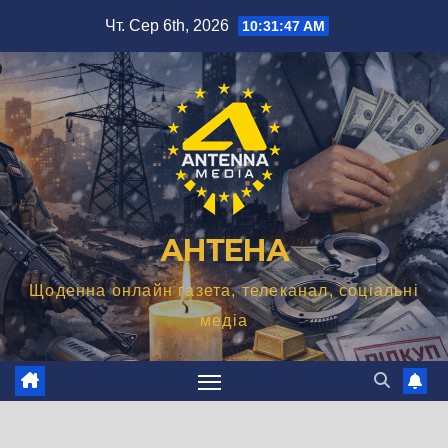
Перейти
Чт. Сер 6th, 2026
10:31:48 AM
до
вмісту
АНТЕНА
Щоденна онлайн газета, телеканал, соціальні
медіа