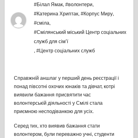
#Білал Ямак
,
#волонтери
,
#Катерина Хриптак
,
#Корпус Миру
,
#сміла
,
#Смілянський міський Центр соціальних
служб для сім’ї
,
#Центр соціальних служб
Справжній аншлаг у перший день реєстрації і
понад півсотні охочих юнаків та дівчат, котрі
виявили бажання присвятити час
волонтерській діяльності у Смілі стала
приємною несподіванкою для усіх.
Серед тих, хто виявив бажання стати
волонтером, були переважно учні, студенти