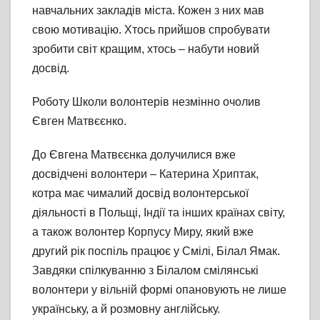
навчальних закладів міста. Кожен з них мав
свою мотивацію. Хтось прийшов спробувати
зробити світ кращим, хтось – набути новий
досвід.
Роботу Школи волонтерів незмінно очолив
Євген Матвєєнко.
До Євгена Матвєєнка долучилися вже
досвідчені волонтери – Катерина Хриптак,
котра має чималий досвід волонтерської
діяльності в Польщі, Індії та інших країнах світу,
а також волонтер Корпусу Миру, який вже
другий рік поспіль працює у Смілі, Білал Ямак.
Завдяки спілкуванню з Білалом смілянські
волонтери у вільній формі опановують не лише
українську, а й розмовну англійську.