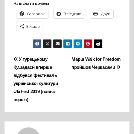
Надіслати друзям
Facebook
Telegram
Друк
Більше
Навігація
У турецькому
Марш Walk for Freedom
Кушадаси вперше
пройшов Черкасами
записів
відбувся фестиваль
української культури
UkrFest 2019 (повна
версія)