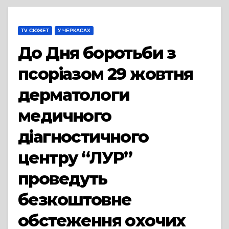
TV СЮЖЕТ
У ЧЕРКАСАХ
До Дня боротьби з
псоріазом 29 жовтня
дерматологи
медичного
діагностичного
центру “ЛУР”
проведуть
безкоштовне
обстеження охочих