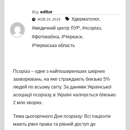
Від
editor
#дерматолог
,
ЖОВ 24, 2019
#медичний центр ЛУР
,
#псоріаз
,
#фотокабіна
,
#Черкаси
,
#Черкаська область
Псоріаз – одне з найпоширеніших шкірних
захворювань, на яке страждають близько 5%
людей по всьому світу. За даними Української
асоціації псоріазу, в Україні налічується близько
2 млн хворих.
Тема цьогорічного Дня псоріазу: Всі пацієнти
мають рівні права та рівний доступ до