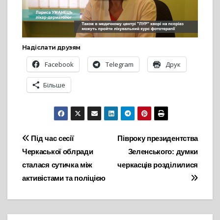
Надіслати друзям
Facebook
Telegram
Друк
Більше
Навігація
Під час сесії
Півроку президентства
Черкаської облради
Зеленського: думки
записів
сталася сутичка між
черкасців розділилися
активістами та поліцією