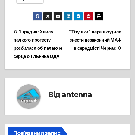
Навігація
1 грудня: Хвиля
“Тітушки” перешкодили
палкого протесту
знести незаконний МАФ
записів
розбилася об палаюче
в середмісті Черкас
серце очільника ОДА
Від
antenna
Пов’язаний запис