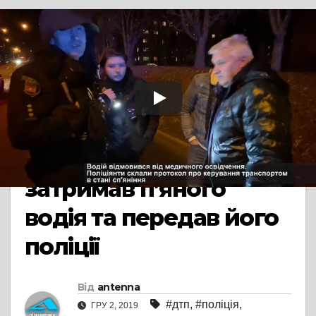
TV СЮЖЕТ
Головний
муніципальний
інспектор Черкас
Станіслав Коломієць
затримав п’яного
водія та передав його
поліції
Від
antenna
#дтп
,
#поліція
,
ГРУ 2, 2019