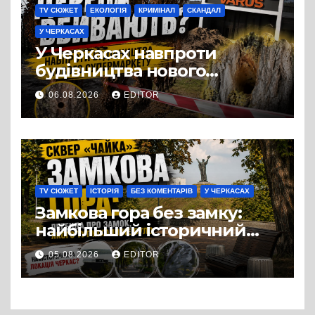
TV СЮЖЕТ
ЕКОЛОГІЯ
КРИМІНАЛ
СКАНДАЛ
У ЧЕРКАСАХ
У Черкасах навпроти
будівництва нового
супермаркету VARUS на
06.08.2026
EDITOR
проспекті Перемоги всохли
дерева. І це навряд чи
можна назвати
випадковістю
TV СЮЖЕТ
ІСТОРІЯ
БЕЗ КОМЕНТАРІВ
У ЧЕРКАСАХ
Замкова гора без замку:
найбільший історичний
міф Черкас
05.08.2026
EDITOR