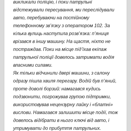
викликали поліцію, і поки патрульні
відстежували пересування, ми переслідували
авто, перебуваючи на постійному
телефонному зв’язку з оператором 102. За
кілька вулиць наступила розв’язка: п’яниця
врізався в іншу машину. На щастя, ніхто не
постраждав. Поки на місце під’їхав екіпаж
патрульної поліції довелось затримати водія
власними силами.
Як тільки відчинили двері машини, з салону
одразу пішла хвиля перегару. Водій був п’яний,
проте доволі борзий: намагався кудись
подзвонити, погрожував групою підтримки,
використовував нецензурну лайку і «блатні»
вислови. Намагався залишити місце події, тож
довелось відібрати в нього ключі від авто, і
утримувати до прибуття патрульних.