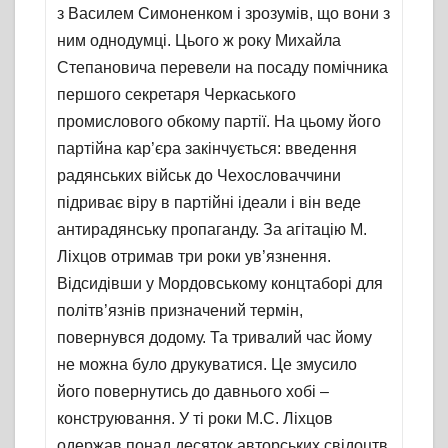
з Василем Симоненком і зрозумів, що вони з
ним однодумці. Цього ж року Михайла
Степановича перевели на посаду помічника
першого секретаря Черкаського
промислового обкому партії. На цьому його
партійна кар’єра закінчується: введення
радянських військ до Чехословаччини
підриває віру в партійні ідеали і він веде
антирадянську пропаганду. За агітацію М.
Ліхцов отримав три роки ув’язнення.
Відсидівши у Мордовському концтаборі для
політв’язнів призначений термін,
повернувся додому. Та тривалий час йому
не можна було друкуватися. Це змусило
його повернутись до давнього хобі –
конструювання. У ті роки М.С. Ліхцов
одержав понад десяток авторських свідоцтв