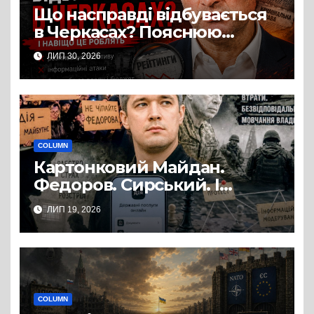
Що насправді відбувається
в Черкасах? Пояснюю
простими словами
ЛИП 30, 2026
COLUMN
Картонковий Майдан.
Федоров. Сирський. І
початок нової політичної
ЛИП 19, 2026
гри?
COLUMN