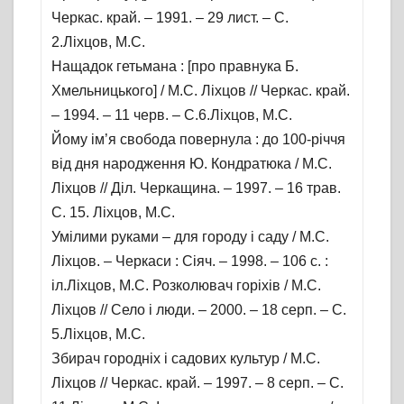
Черкас. край. – 1991. – 29 лист. – С.
2.Ліхцов, М.С.
Нащадок гетьмана : [про правнука Б.
Хмельницького] / М.С. Ліхцов // Черкас. край.
– 1994. – 11 черв. – С.6.Ліхцов, М.С.
Йому ім’я свобода повернула : до 100-річчя
від дня народження Ю. Кондратюка / М.С.
Ліхцов // Діл. Черкащина. – 1997. – 16 трав.
С. 15. Ліхцов, М.С.
Умілими руками – для городу і саду / М.С.
Ліхцов. – Черкаси : Сіяч. – 1998. – 106 с. :
іл.Ліхцов, М.С. Розколювач горіхів / М.С.
Ліхцов // Село і люди. – 2000. – 18 серп. – С.
5.Ліхцов, М.С.
Збирач городніх і садових культур / М.С.
Ліхцов // Черкас. край. – 1997. – 8 серп. – С.