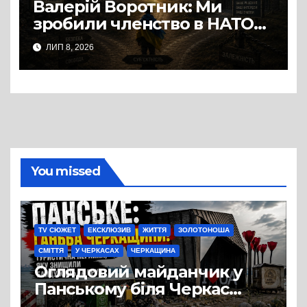
Валерій Воротник: Ми
зробили членство в НАТО
та ЄС метою, а не
ЛИП 8, 2026
інструментом
You missed
TV СЮЖЕТ
ЕКСКЛЮЗИВ
ЖИТТЯ
ЗОЛОТОНОША
СМІТТЯ
У ЧЕРКАСАХ
ЧЕРКАЩИНА
Оглядовий майданчик у
Панському біля Черкас
перетворився на занедбане