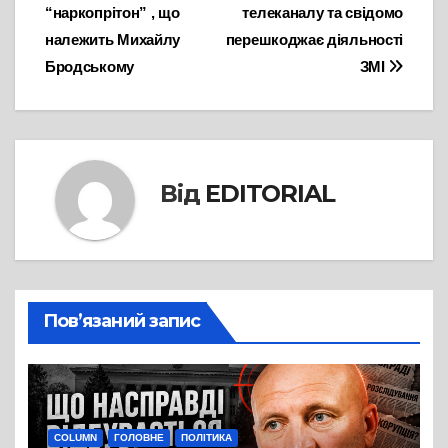
записів
“наркопрітон” , що
телеканалу та свідомо
належить Михайлу
перешкоджає діяльності
Бродському
ЗМІ
Від
EDITORIAL
Пов’язаний запис
COLUMN
ГОЛОВНЕ
ПОЛІТИКА