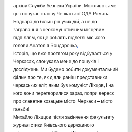
архіву Служби безпеки України. Можливо саме
це спонукає голову Черкаської ОДА Романа
Боднара до більш рішучих дій, а не до
загравання з неокомуністичним місцевим
підпіллям, як це роблять підлеглі міського
голови Анатолія Бондаренка
.
Історія, що вже протягом року відбувається у
Черкасах, спонукала мене до пошуків і
досліджень. Ми будемо робити документальний
фільм про те, як діяли раніш представники
черкаських еліт, яким був комуніст Ліхцов, і на
кого вони перетворилися зараз, попри вереск
про славетне козацьке місто. Черкаси – місто
ганьби!
Михайло Ліхццов після закінчення факультету
журналістики Київського державного