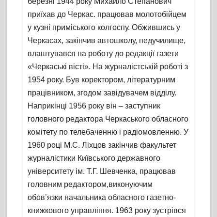
березні 1944 року Михайло Степанович
приїхав до Черкас. працював молотобійцем
у кузні приміського колгоспу. Обжившись у
Черкасах, закінчив автошколу, педучилище,
влаштувався на роботу до редакції газети
«Черкаські вісті». На журналістській роботі з
1954 року. Був коректором, літературним
працівником, згодом завідувачем відділу.
Наприкінці 1956 року він – заступник
головного редактора Черкаського обласного
комітету по телебаченню і радіомовленню. У
1960 році М.С. Ліхцов закінчив факультет
журналістики Київського державного
університету ім. Т.Г. Шевченка, працював
головним редактором,виконуючим
обов’язки начальника обласного газетно-
книжкового управління. 1963 року зустрівся