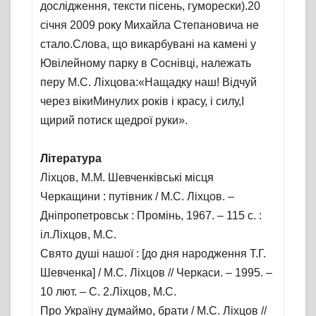
дослідження, тексти пісень, гуморески).20
січня 2009 року Михайла Степановича не
стало.Слова, що викарбувані на камені у
Ювілейному парку в Соснівці, належать
перу М.С. Ліхцова:«Нащадку наш! Відчуй
через вікиМинулих років і красу, і силу,І
щирий потиск щедрої руки».
Література
Ліхцов, М.М. Шевченківські місця
Черкащини : путівник / М.С. Ліхцов. –
Дніпропетровськ : Промінь, 1967. – 115 с. :
іл.Ліхцов, М.С.
Свято душі нашої : [до дня народження Т.Г.
Шевченка] / М.С. Ліхцов // Черкаси. – 1995. –
10 лют. – С. 2.Ліхцов, М.С.
Про Україну думаймо, брати / М.С. Ліхцов //