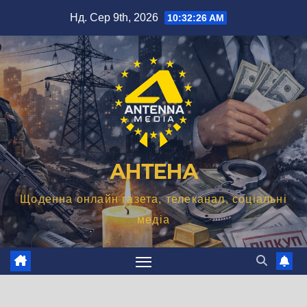
Перейти
Нд. Сер 9th, 2026
10:32:27 AM
до
вмісту
АНТЕНА
Щоденна онлайн газета, телеканал, соціальні
медіа