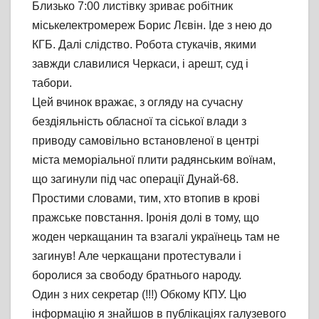
Близько 7:00 листівку зриває робітник
міськелектромереж Борис Лєвін. Іде з нею до
КГБ. Далі слідство. Робота стукачів, якими
завжди славилися Черкаси, і арешт, суд і
табори.
Цей вчинок вражає, з огляду на сучасну
бездіяльність обласної та сіської влади з
приводу самовільно встановленої в центрі
міста меморіальної плити радянським воїнам,
що загинули під час операції Дунай-68.
Простими словами, тим, хто втопив в крові
пражське повстання. Іронія долі в тому, що
жоден черкащанин та взагалі українець там не
загинув! Але черкащани протестували і
боролися за свободу братнього народу.
Один з них секретар (!!!) Обкому КПУ. Цю
інформацію я знайшов в публікаціях галузевого