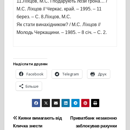
11.Ліхцов, М.С. І подарують лози грона… /
М.С. Ліхцов // Черкас. край. – 1995. – 11
берез. – С. 8.Ліхцов, М.С.
Як стати винахідником? / М.С. Ліхцов //
Молодь Черкащини. – 1985. – 8 січ. – С. 2.
Надіслати друзям
Facebook
Telegram
Друк
Більше
Навігація
Кияни вимагають від
Приватбанк незаконно
Кличка знести
заблокував рахунки