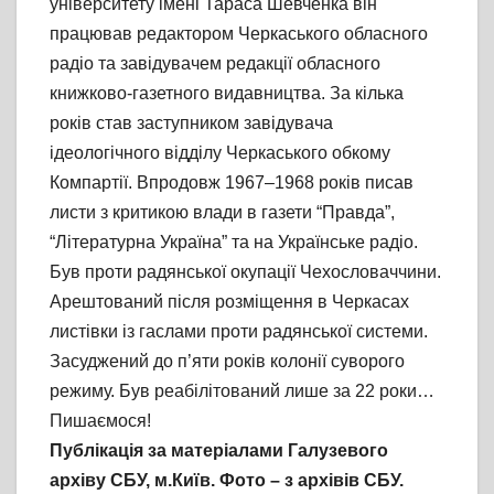
університету імені Тараса Шевченка він
працював редактором Черкаського обласного
радіо та завідувачем редакції обласного
книжково-газетного видавництва. За кілька
років став заступником завідувача
ідеологічного відділу Черкаського обкому
Компартії. Впродовж 1967–1968 років писав
листи з критикою влади в газети “Правда”,
“Літературна Україна” та на Українське радіо.
Був проти радянської окупації Чехословаччини.
Арештований після розміщення в Черкасах
листівки із гаслами проти радянської системи.
Засуджений до п’яти років колонії суворого
режиму. Був реабілітований лише за 22 роки…
Пишаємося!
Публікація за матеріалами Галузевого
архіву СБУ, м.Київ. Фото – з архівів СБУ.