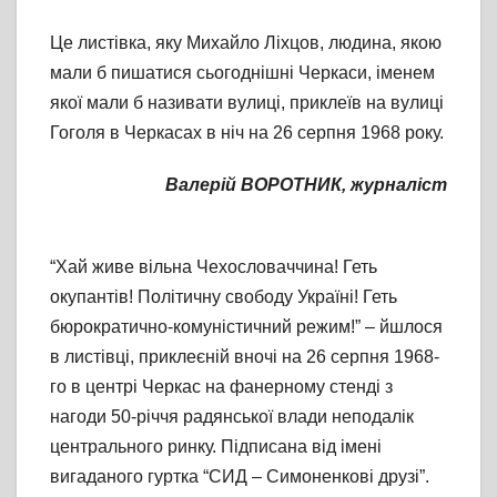
Це листівка, яку Михайло Ліхцов, людина, якою
мали б пишатися сьогоднішні Черкаси, іменем
якої мали б називати вулиці, приклеїв на вулиці
Гоголя в Черкасах в ніч на 26 серпня 1968 року.
Валерій ВОРОТНИК, журналіст
“Хай живе вільна Чехословаччина! Геть
окупантів! Політичну свободу Україні! Геть
бюрократично-комуністичний режим!” – йшлося
в листівці, приклеєній вночі на 26 серпня 1968-
го в центрі Черкас на фанерному стенді з
нагоди 50-річчя радянської влади неподалік
центрального ринку. Підписана від імені
вигаданого гуртка “СИД – Симоненкові друзі”.