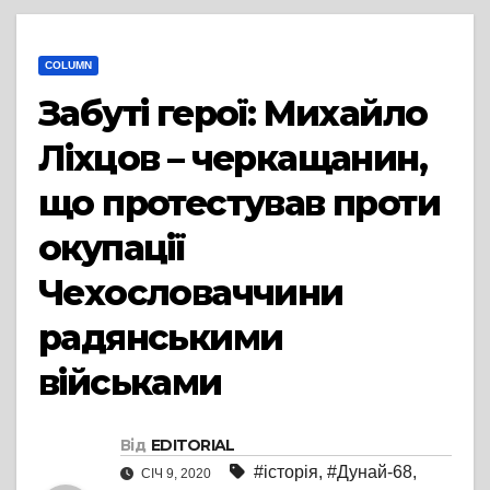
COLUMN
Забуті герої: Михайло
Ліхцов – черкащанин,
що протестував проти
окупації
Чехословаччини
радянськими
військами
Від
EDITORIAL
#історія
,
#Дунай-68
,
СІЧ 9, 2020