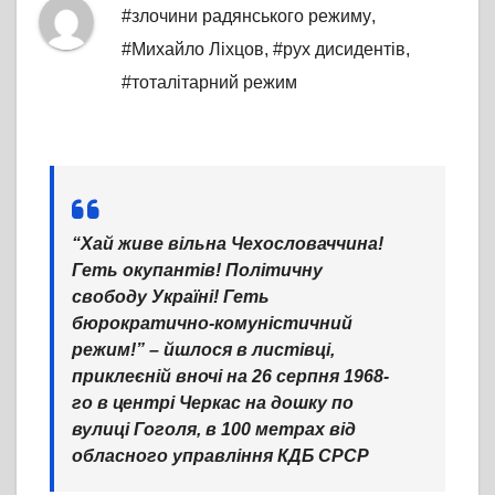
#злочини радянського режиму
,
#Михайло Ліхцов
,
#рух дисидентів
,
#тоталітарний режим
“Хай живе вільна Чехословаччина!
Геть окупантів! Політичну
свободу Україні! Геть
бюрократично-комуністичний
режим!” – йшлося в листівці,
приклеєній вночі на 26 серпня 1968-
го в центрі Черкас на дошку по
вулиці Гоголя, в 100 метрах від
обласного управління КДБ СРСР