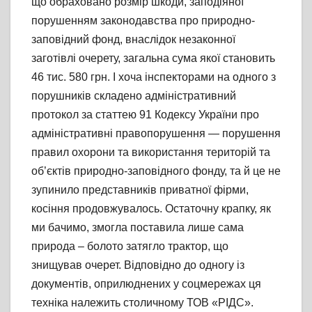
що обраховано розмір шкоди, заподіяної
порушенням законодавства про природно-
заповідний фонд, внаслідок незаконної
заготівлі очерету, загальна сума якої становить
46 тис. 580 грн. І хоча інспекторами на одного з
порушників складено адміністративний
протокол за статтею 91 Кодексу України про
адміністративні правопорушення — порушення
правил охорони та використання територій та
об’єктів природно-заповідного фонду, та й це не
зупинило представників приватної фірми,
косіння продовжувалось. Остаточну крапку, як
ми бачимо, змогла поставила лише сама
природа – болото затягло трактор, що
знищував очерет. Відповідно до одногу із
документів, оприлюднених у соцмережах ця
техніка належить столичному ТОВ «РІДС».