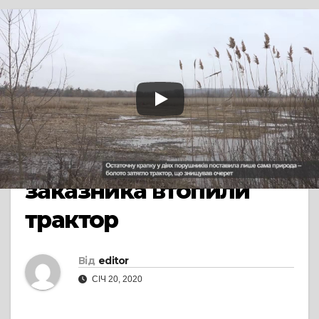
TV СЮЖЕТ
СМІЛА
Під Смілою під час
косіння очерету на
території
гідрологічного
заказника втопили
трактор
Від
editor
СІЧ 20, 2020