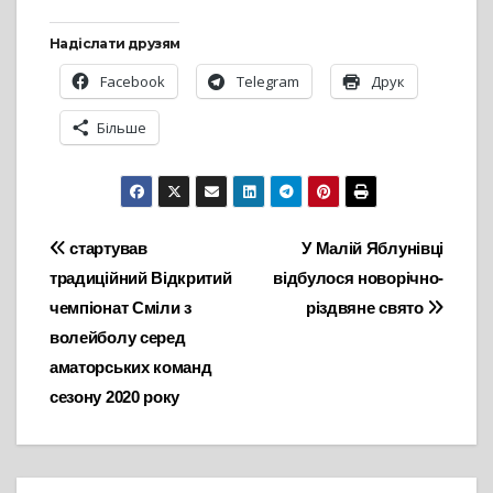
Надіслати друзям
Facebook
Telegram
Друк
Більше
Навігація
стартував
У Малій Яблунівці
традиційний Відкритий
відбулося новорічно-
записів
чемпіонат Сміли з
різдвяне свято
волейболу серед
аматорських команд
сезону 2020 року