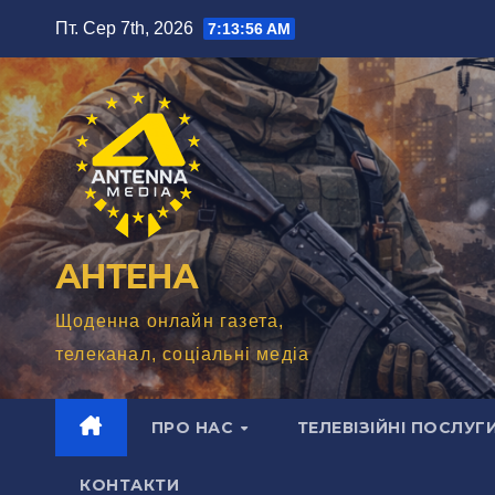
Перейти
Пт. Сер 7th, 2026
7:13:57 AM
до
вмісту
АНТЕНА
Щоденна онлайн газета,
телеканал, соціальні медіа
ПРО НАС
ТЕЛЕВІЗІЙНІ ПОСЛУГ
КОНТАКТИ