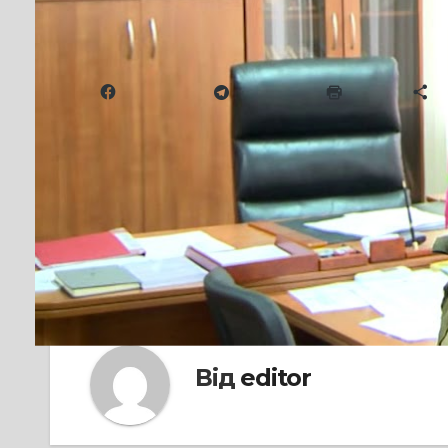
Дядюш стояв під №1.
Надіслати друзям
Facebook
Telegram
Друк
Б
Навігація
Підозрюваний у вчиненні смертель
під домашнім арештом до 23 березня
записів
Від
editor