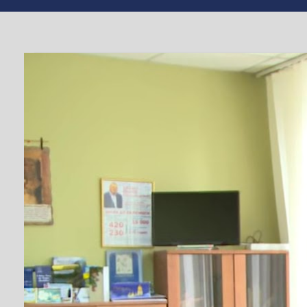
TV СЮЖЕТ
СМІЛА
У Смілі учасник
Від
editor
#АТО
,
#житло
,
#
СІЧ 24, 2020
24 січня в Будинку рад міський голова Олексій
Власником став Анатолій Дядюш, учасник АТО, п
Анатолій Дядюш пішов на війну добровольцем ще