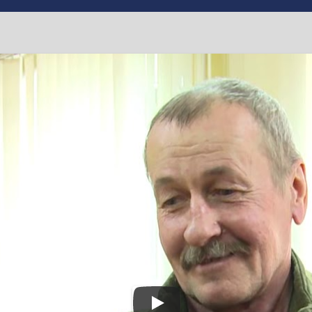
у АТО вручили ордер на
ООС
,
#сміла
 Цибко вручив перший у новому 2020 році ордер на державне
еребував на квартирній черзі з 2014 року.
 у 2014 році. Служить у ЗСУ і нині. У списку учасників АТ