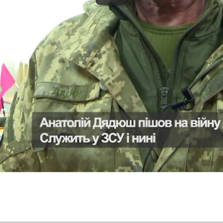
ільше
ної ДТП перебуватиме
У Сміл