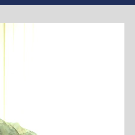
 квартиру
 житло.
О (для поліпшення житлових умов) Анатолій