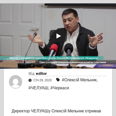
TV СЮЖЕТ
ПРЯМА МОВА
Підозру в розкраданні
державних коштів
Олексій Мельник
вважає абсурдною
Від
editor
#Олексій Мельник
,
СІЧ 29, 2020
#ЧЕЛУАШ
,
#Черкаси
Директор ЧЕЛУАШу Олексій Мельник отримав