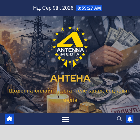
Перейти
Нд. Сер 9th, 2026
8:59:28 AM
до
вмісту
АНТЕНА
Щоденна онлайн газета, телеканал, соціальні
медіа