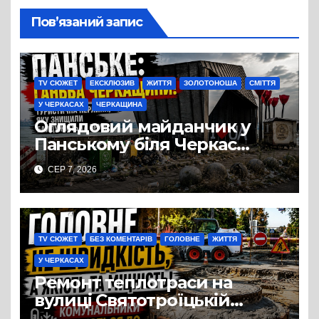
Пов’язаний запис
TV СЮЖЕТ
ЕКСКЛЮЗИВ
ЖИТТЯ
ЗОЛОТОНОША
СМІТТЯ
У ЧЕРКАСАХ
ЧЕРКАЩИНА
Оглядовий майданчик у
Панському біля Черкас
перетворився на занедбане
СЕР 7, 2026
сміттєзвалище
TV СЮЖЕТ
БЕЗ КОМЕНТАРІВ
ГОЛОВНЕ
ЖИТТЯ
У ЧЕРКАСАХ
Ремонт теплотраси на
вулиці Святотроїцькій
затягнувся порівняно із