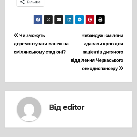
Більше
Навігація
Чи зможуть
Небайдужі сміляни
доремонтувати манеж на
здавали кров для
записів
смілянському стадіоні?
пацієнтів дитячого
відділення Черкаського
онкодиспансеру
Від
editor