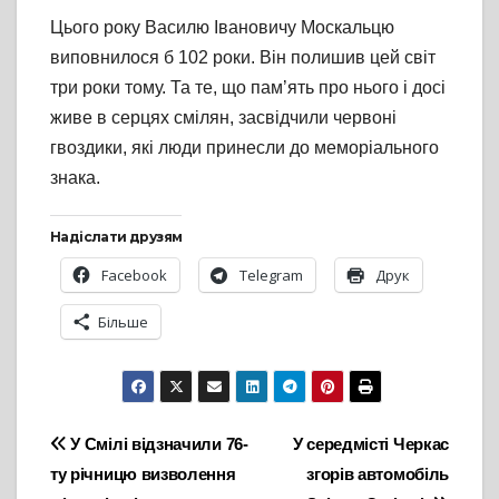
Цього року Василю Івановичу Москальцю
виповнилося б 102 роки. Він полишив цей світ
три роки тому. Та те, що пам’ять про нього і досі
живе в серцях смілян, засвідчили червоні
гвоздики, які люди принесли до меморіального
знака.
Надіслати друзям
Facebook
Telegram
Друк
Більше
Навігація
У Смілі відзначили 76-
У середмісті Черкас
ту річницю визволення
згорів автомобіль
записів