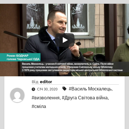
TV СЮЖЕТ
СМІЛА
У Смілі відкрили
меморіальну дошку
визволителю міста
Василю Москальцю
Від
editor
#Василь Москалець
,
СІЧ 30, 2020
#визволення
,
#Друга Світова війна
,
#сміла