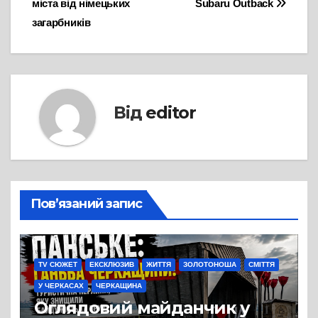
міста від німецьких
Subaru Outback
загарбників
Від
editor
Пов’язаний запис
TV СЮЖЕТ
ЕКСКЛЮЗИВ
ЖИТТЯ
ЗОЛОТОНОША
СМІТТЯ
У ЧЕРКАСАХ
ЧЕРКАЩИНА
Оглядовий майданчик у