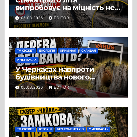
випробовує на міцність не
лише людей, а й дороги
06.08.2026
EDITOR
Черкас
TV СЮЖЕТ
ЕКОЛОГІЯ
КРИМІНАЛ
СКАНДАЛ
У ЧЕРКАСАХ
У Черкасах навпроти
будівництва нового
супермаркету VARUS на
06.08.2026
EDITOR
проспекті Перемоги всохли
дерева. І це навряд чи
можна назвати
випадковістю
TV СЮЖЕТ
ІСТОРІЯ
БЕЗ КОМЕНТАРІВ
У ЧЕРКАСАХ