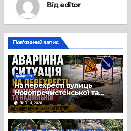
Від
editor
Пов’язаний запис
ДАЙДЖЕСТ
На перехресті вулиць
Новопречистенської та
Надпільної просів асфальт
ЛИП 14, 2026
над теплотрасою