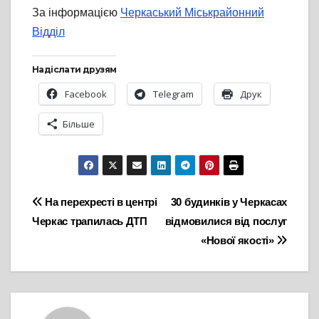
За інформацією
Черкаський Міськрайонний
Відділ
Надіслати друзям
Facebook
Telegram
Друк
Більше
Навігація
На перехресті в центрі
30 будинків у Черкасах
Черкас трапилась ДТП
відмовилися від послуг
записів
«Нової якості»