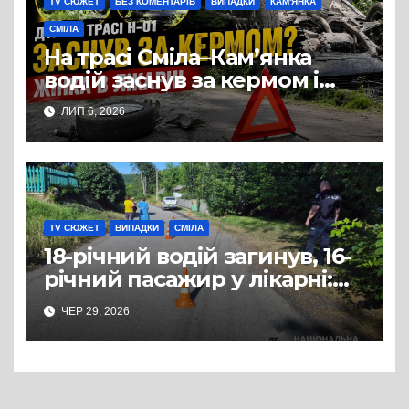
TV СЮЖЕТ
БЕЗ КОМЕНТАРІВ
ВИПАДКИ
КАМ'ЯНКА
СМІЛА
На трасі Сміла–Кам’янка
водій заснув за кермом і
спричинив ДТП:
ЛИП 6, 2026
постраждала жінка
TV СЮЖЕТ
ВИПАДКИ
СМІЛА
18-річний водій загинув, 16-
річний пасажир у лікарні:
ДТП з квадроциклом на
ЧЕР 29, 2026
Смілянщині