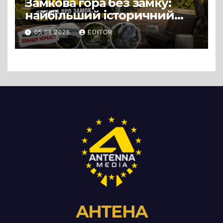
Замкова гора без замку:
найбільший історичний
міф Черкас
05.08.2026
EDITOR
АНТЕНА