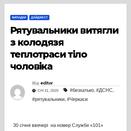
ВИПАДКИ
ДАЙДЖЕСТ
Рятувальники витягли
з колодязя
теплотраси тіло
чоловіка
Від
editor
#безхатько
,
#ДСНС
,
СІЧ 31, 2020
#рятувальники
,
#Черкаси
30 січня ввечері на номер Служби «101»