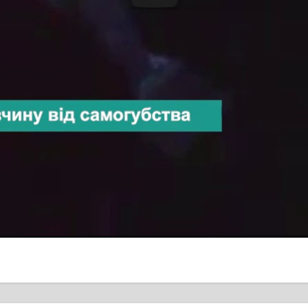
ПАТРУЛЬНІ ТА ВІДВІДУВАЧІ ПАРКУ ВІДМОВИЛИ ВІД СУ
. Дівчину у стані стресу передали лікарям швидкої медичної
ДУ У ЧЕРКАСЬКОМУ ПАРКУ «СОСНОВИЙ БІР»
ільше
льний збір сміття
Рішення про перенесе