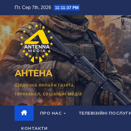
Перейти
Пт. Сер 7th, 2026
11:11:38 PM
до
вмісту
АНТЕНА
Щоденна онлайн газета,
телеканал, соціальні медіа
ПРО НАС
ТЕЛЕВІЗІЙНІ ПОСЛУГ
КОНТАКТИ