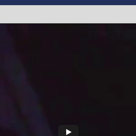
цейський врятував дів
ейський
,
#самогубство
,
#суїцид
,
#Черкаси
й зміг умовити дівчину, яка збиралася накласти на себе руки,
сля сварки. Патрульному вона розповіла, що у неї “немає друз