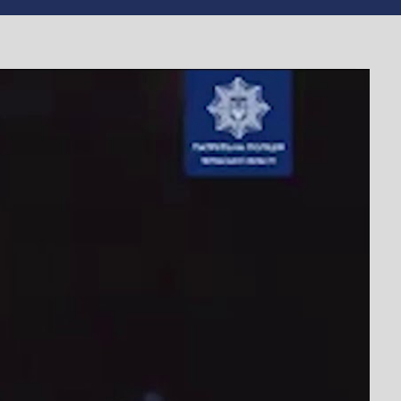
чину від
 не робити цього.
ів, батьків, ніякої підтримки”.