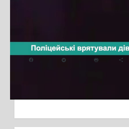
Дивіться також:
33-РІЧНОГО ЧЕРКАЩАНИНА 
Інспектору вдалося вмовити її не вчиняти суїцид
Дивіться також:
ЧЕРГОВИЙ ВИПАДОК СУЇЦИ
Надіслати друзям
Facebook
Telegram
Друк
Б
Навігація
У Смілі планують запровадити розді
записів