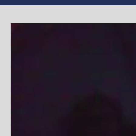
TV СЮЖЕТ
ВИПАДКИ
Черкаський полі
самогубства
Від
editor
#поліція
,
#поліц
ЛЮТ 4, 2020
Інспектор патрульної поліції Іван Краснокутськи
Дівчина вирішила стрибнути з п’ятого поверху пі