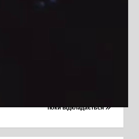
ЇЦИДУ
 допомоги, яка прибула на місце події.
ння квіткового ринку з вул. Симоненка
поки відкладається