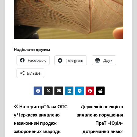
Надіслати друзям
Facebook
Telegram
Друк
Більше
Навігація
На території бази ОПС
Держекоінспекцією
у Черкасах виявлено
виявлено порушення
записів
незаконний продаж
ПраТ «Юрія»
заборонених знарядь
дотримання вимог