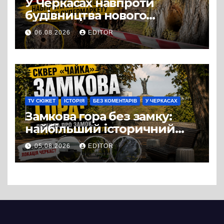
У Черкасах навпроти
будівництва нового
супермаркету VARUS на
06.08.2026
EDITOR
проспекті Перемоги всохли
дерева. І це навряд чи
можна назвати
випадковістю
TV СЮЖЕТ
ІСТОРІЯ
БЕЗ КОМЕНТАРІВ
У ЧЕРКАСАХ
Замкова гора без замку:
найбільший історичний
міф Черкас
05.08.2026
EDITOR