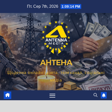
Перейти
Пт. Сер 7th, 2026
1:09:15 PM
до
вмісту
АНТЕНА
Щоденна онлайн газета, телеканал, соціальні
медіа