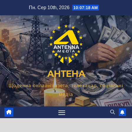
Перейти
Пн. Сер 10th, 2026
10:07:19 AM
до
вмісту
АНТЕНА
Щоденна онлайн газета, телеканал, соціальні
медіа