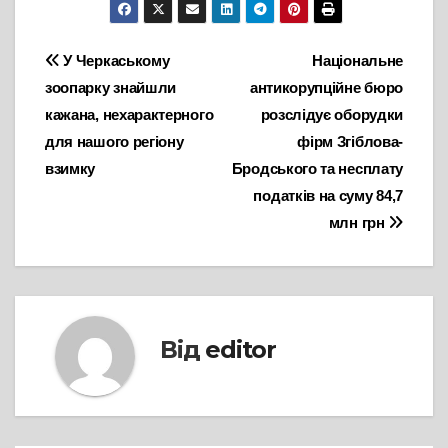
Навігація
У Черкаському
Національне
зоопарку знайшли
антикорупційне бюро
записів
кажана, нехарактерного
розслідує оборудки
для нашого регіону
фірм Згіблова-
взимку
Бродського та несплату
податків на суму 84,7
млн грн
Від
editor