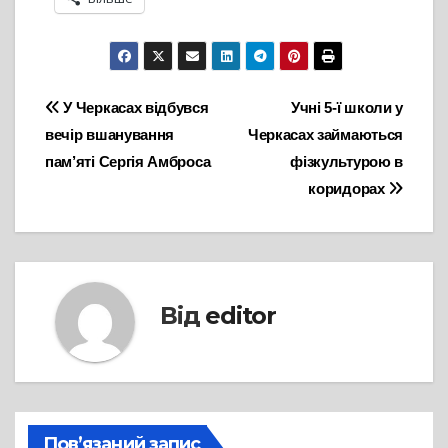
Навігація
У Черкасах відбувся
Учні 5-ї школи у
вечір вшанування
Черкасах займаються
записів
пам’яті Сергія Амброса
фізкультурою в
коридорах
Від
editor
Пов’язаний запис