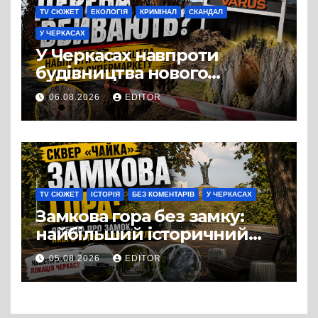
TV СЮЖЕТ
ЕКОЛОГІЯ
КРИМІНАЛ
СКАНДАЛ
У ЧЕРКАСАХ
У Черкасах навпроти
будівництва нового
супермаркету VARUS на
06.08.2026
EDITOR
проспекті Перемоги всохли
дерева. І це навряд чи
можна назвати
випадковістю
TV СЮЖЕТ
ІСТОРІЯ
БЕЗ КОМЕНТАРІВ
У ЧЕРКАСАХ
Замкова гора без замку:
найбільший історичний
міф Черкас
05.08.2026
EDITOR