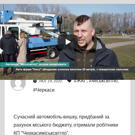
TV СЮЖЕТ
У ЧЕРКАСАХ
Автопарк
“Міськсвітла” почали
оновлювати
Від
editor
#ЖКГ
,
#Міськсвітло
,
ЛЮТ 19, 2020
#Черкаси
Сучасний автомобіль-вишку, придбаний за
рахунок міського бюджету, отримали робітники
КП “Черкасиміськсвітло”.