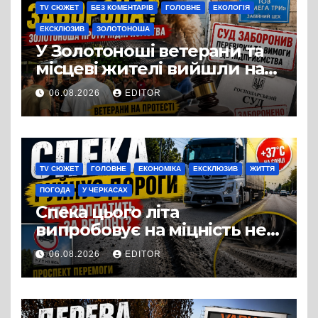
TV СЮЖЕТ
БЕЗ КОМЕНТАРІВ
ГОЛОВНЕ
ЕКОЛОГІЯ
ЕКСКЛЮЗИВ
ЗОЛОТОНОША
У Золотоноші ветерани та
місцеві жителі вийшли на
протест до стін
06.08.2026
EDITOR
підприємства ТОВ «Омега
Три», що займається
виробництвом м’яса птиці
TV СЮЖЕТ
ГОЛОВНЕ
ЕКОНОМІКА
ЕКСКЛЮЗИВ
ЖИТТЯ
ПОГОДА
У ЧЕРКАСАХ
Спека цього літа
випробовує на міцність не
лише людей, а й дороги
06.08.2026
EDITOR
Черкас