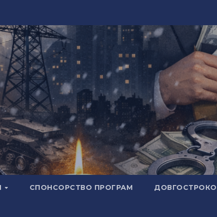
И
СПОНСОРСТВО ПРОГРАМ
ДОВГОСТРОКОВ