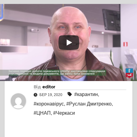
TV СЮЖЕТ
ОФІЦІЙНО
Режим роботи
Черкаського ЦНАПу
на період карантину
змінено
Від
editor
#карантин
,
БЕР 19, 2020
#коронавірус
,
#Руслан Дмитренко
,
#ЦНАП
,
#Черкаси