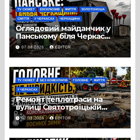
TV СЮЖЕТ
ЕКСКЛЮЗИВ
ЖИТТЯ
ЗОЛОТОНОША
СМІТТЯ
У ЧЕРКАСАХ
ЧЕРКАЩИНА
Оглядовий майданчик у
Панському біля Черкас
перетворився на занедбане
07.08.2026
EDITOR
сміттєзвалище
TV СЮЖЕТ
БЕЗ КОМЕНТАРІВ
ГОЛОВНЕ
ЖИТТЯ
У ЧЕРКАСАХ
Ремонт теплотраси на
вулиці Святотроїцькій
затягнувся порівняно із
07.08.2026
EDITOR
запланованими термінами.
Вулицю досі не відкрили
для руху