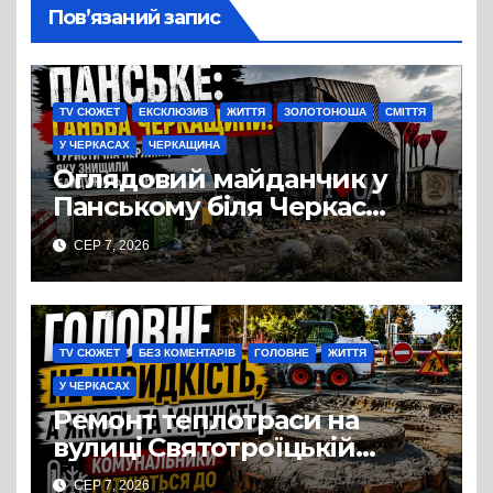
Пов’язаний запис
TV СЮЖЕТ
ЕКСКЛЮЗИВ
ЖИТТЯ
ЗОЛОТОНОША
СМІТТЯ
У ЧЕРКАСАХ
ЧЕРКАЩИНА
Оглядовий майданчик у
Панському біля Черкас
перетворився на занедбане
СЕР 7, 2026
сміттєзвалище
TV СЮЖЕТ
БЕЗ КОМЕНТАРІВ
ГОЛОВНЕ
ЖИТТЯ
У ЧЕРКАСАХ
Ремонт теплотраси на
вулиці Святотроїцькій
затягнувся порівняно із
СЕР 7, 2026