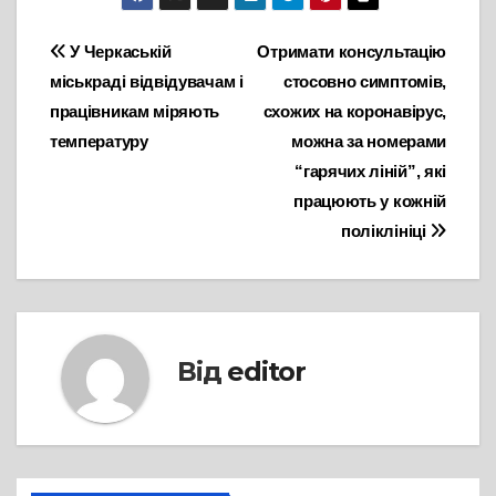
Навігація
У Черкаській
Отримати консультацію
міськраді відвідувачам і
стосовно симптомів,
записів
працівникам міряють
схожих на коронавірус,
температуру
можна за номерами
“гарячих ліній”, які
працюють у кожній
поліклініці
Від
editor