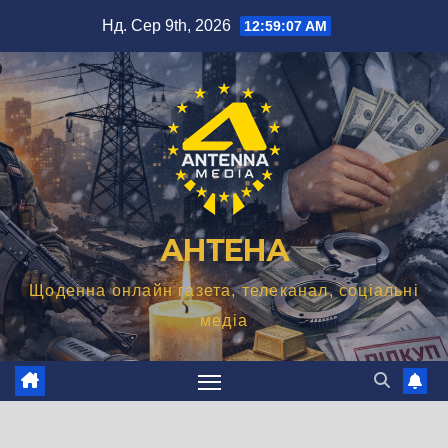
Перейти
Нд. Сер 9th, 2026
12:59:08 AM
до
вмісту
АНТЕНА
Щоденна онлайн газета, телеканал, соціальні
медіа