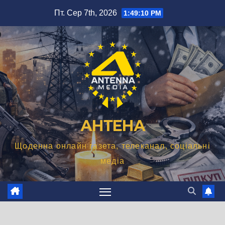
Перейти
Пт. Сер 7th, 2026
1:49:11 PM
до
вмісту
АНТЕНА
Щоденна онлайн газета, телеканал, соціальні
медіа