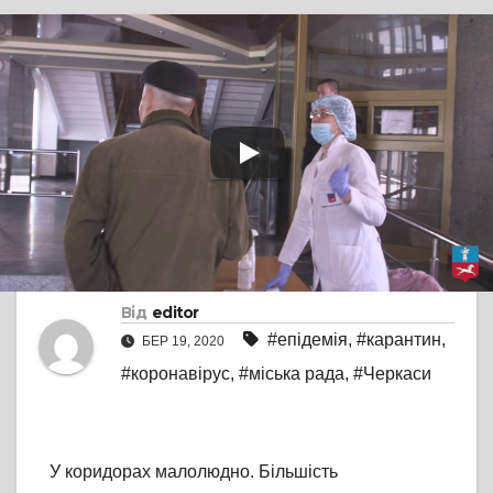
TV СЮЖЕТ
БЕЗ КОМЕНТАРІВ
У Черкаській
міськраді відвідувачам
і працівникам міряють
температуру
Від
editor
#епідемія
,
#карантин
,
БЕР 19, 2020
#коронавірус
,
#міська рада
,
#Черкаси
У коридорах малолюдно. Більшість