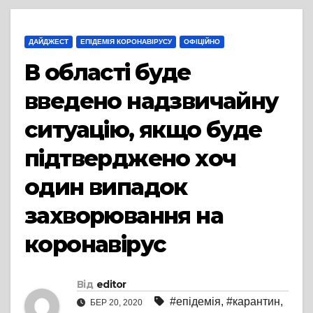
ДАЙДЖЕСТ
ЕПІДЕМІЯ КОРОНАВІРУСУ
ОФІЦІЙНО
В області буде
введено надзвичайну
ситуацію, якщо буде
підтверджено хоч
один випадок
захворювання на
коронавірус
Від
editor
#епідемія
,
#карантин
,
БЕР 20, 2020