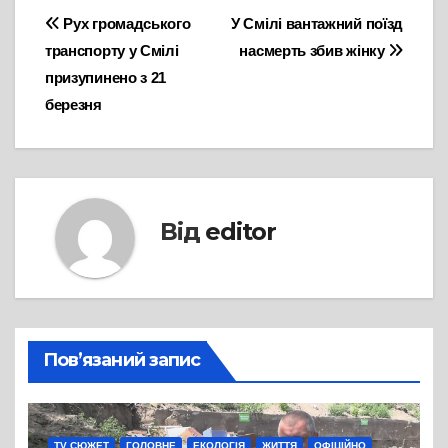
Навігація
Рух громадського
У Смілі вантажний поїзд
транспорту у Смілі
насмерть збив жінку
записів
призупинено з 21
березня
Від
editor
Пов’язаний запис
TV СЮЖЕТ
ГОЛОВНЕ
ЕКОЛОГІЯ
ЖИТТЯ
ОФІЦІЙНО