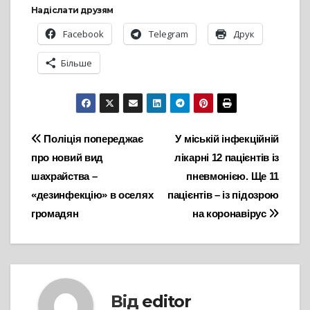
Надіслати друзям
Facebook
Telegram
Друк
Більше
Навігація
Поліція попереджає
У міській інфекційній
про новий вид
лікарні 12 пацієнтів із
записів
шахрайства –
пневмонією. Ще 11
«дезинфекцію» в оселях
пацієнтів – із підозрою
громадян
на коронавірус
Від
editor