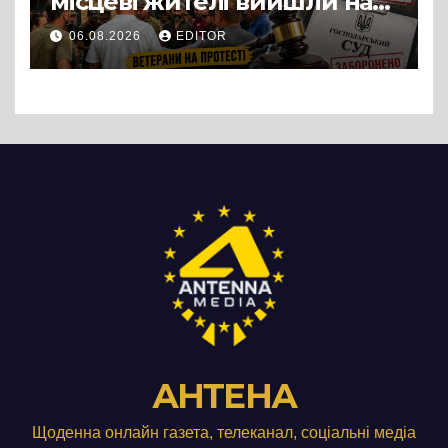
місцеві жителі вийшли на
протест до стін
06.08.2026
EDITOR
підприємства ТОВ «Омега
Три», що займається
виробництвом м’яса птиці
АНТЕНА
Щоденна онлайн газета, телеканал, соціальні медіа