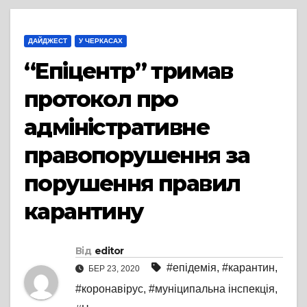
ДАЙДЖЕСТ
У ЧЕРКАСАХ
“Епіцентр” тримав
протокол про
адміністративне
правопорушення за
порушення правил
карантину
Від
editor
#епідемія
,
#карантин
,
БЕР 23, 2020
#коронавірус
,
#муніципальна інспекція
,