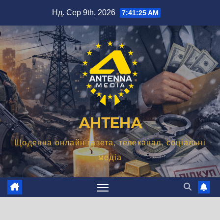
Перейти
Нд. Сер 9th, 2026
7:41:26 AM
до
вмісту
АНТЕНА
Щоденна онлайн газета, телеканал, соціальні
медіа