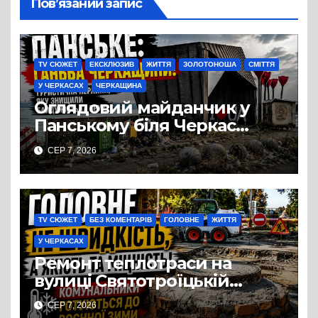
Пов’язаний запис
TV СЮЖЕТ
ЕКСКЛЮЗИВ
ЖИТТЯ
ЗОЛОТОНОША
СМІТТЯ
У ЧЕРКАСАХ
ЧЕРКАЩИНА
Оглядовий майданчик у
Панському біля Черкас
перетворився на занедбане
СЕР 7, 2026
сміттєзвалище
TV СЮЖЕТ
БЕЗ КОМЕНТАРІВ
ГОЛОВНЕ
ЖИТТЯ
У ЧЕРКАСАХ
Ремонт теплотраси на
вулиці Святотроїцькій
затягнувся порівняно із
СЕР 7, 2026
запланованими термінами.