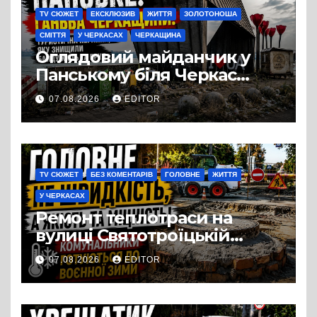
TV СЮЖЕТ
ЕКСКЛЮЗИВ
ЖИТТЯ
ЗОЛОТОНОША
СМІТТЯ
У ЧЕРКАСАХ
ЧЕРКАЩИНА
Оглядовий майданчик у
Панському біля Черкас
перетворився на занедбане
07.08.2026
EDITOR
сміттєзвалище
TV СЮЖЕТ
БЕЗ КОМЕНТАРІВ
ГОЛОВНЕ
ЖИТТЯ
У ЧЕРКАСАХ
Ремонт теплотраси на
вулиці Святотроїцькій
затягнувся порівняно із
07.08.2026
EDITOR
запланованими термінами.
Вулицю досі не відкрили
для руху