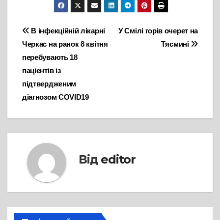
Навігація
В інфекційній лікарні
У Смілі горів очерет на
Черкас на ранок 8 квітня
Тясмині
записів
перебувають 18
пацієнтів із
підтвердженим
діагнозом COVID19
Від
editor