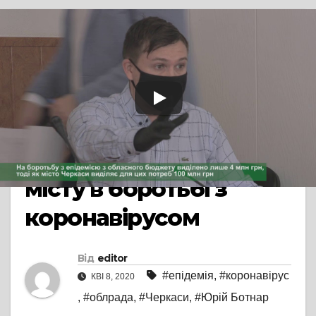
TV СЮЖЕТ
ЕПІДЕМІЯ КОРОНАВІРУСУ
ПРЯМА МОВА
Юрій Ботнар
розкритикував
обласну владу за
недостатню допомогу
місту в боротьбі з
коронавірусом
Від
editor
#епідемія
,
#коронавірус
КВІ 8, 2020
,
#облрада
,
#Черкаси
,
#Юрій Ботнар