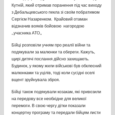
Кутній, який отримав поранення під час виходу
з Дебальцевського пекла зі своїм побратимом
Сергієм Назаренком. Крайовий отаман
відзначив вояків бойовою нагородою
,,учасника АТО,,
Бійці розповіли учням про реалії війни та
подякували за малюнки та обереги. Кажуть,
щирі дитячі послання дійсно захищають.
Будинок, у якому жили військові був обклеєний
малюнками та уцілів, тоді коли сусідні оселі
вщент зруйнувала зброя.
Бійці також подякували козакам, які привозили
на передову все необхідне для великої
перемоги. В свою чергу дітки показали
концертну програму та передали бійцям листи