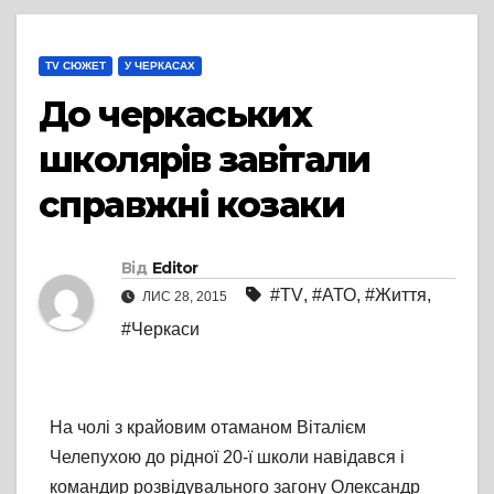
TV СЮЖЕТ
У ЧЕРКАСАХ
До черкаських
школярів завітали
справжні козаки
Від
Editor
#TV
,
#АТО
,
#Життя
,
ЛИС 28, 2015
#Черкаси
На чолі з крайовим отаманом Віталієм
Челепухою до рідної 20-ї школи навідався і
командир розвідувального загону Олександр