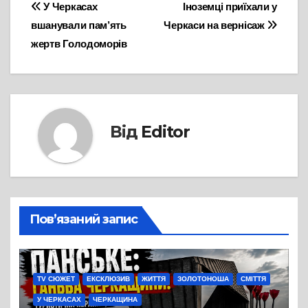
Навігація
У Черкасах
Іноземці приїхали у
вшанували пам’ять
Черкаси на вернісаж
записів
жертв Голодоморів
Від
Editor
Пов’язаний запис
TV СЮЖЕТ
ЕКСКЛЮЗИВ
ЖИТТЯ
ЗОЛОТОНОША
СМІТТЯ
У ЧЕРКАСАХ
ЧЕРКАЩИНА