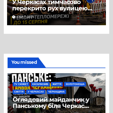
У Черкасах тимчасово
перекрито рух вулицею
Хрещатик на перехресті з
СЕР 7, 2026
Грушевського через ремонт
тепломережі
You missed
TV СЮЖЕТ
ЕКСКЛЮЗИВ
ЖИТТЯ
ЗОЛОТОНОША
СМІТТЯ
У ЧЕРКАСАХ
ЧЕРКАЩИНА
Оглядовий майданчик у
Панському біля Черкас
перетворився на занедбане