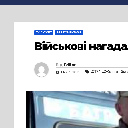
TV СЮЖЕТ
БЕЗ КОМЕНТАРІВ
Військові нагада
Від
Editor
#TV
,
#Життя
,
#м
ГРУ 4, 2015