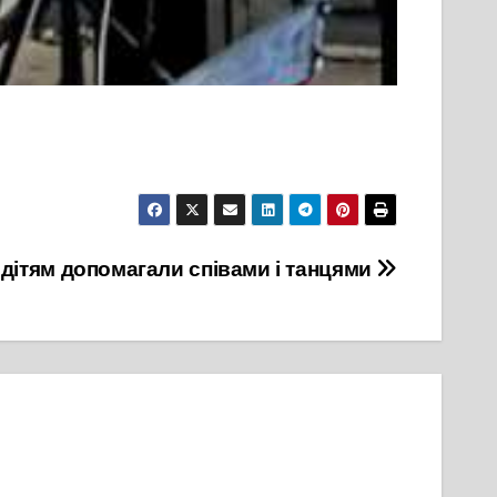
дітям допомагали співами і танцями