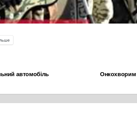
ільше
льний автомобіль
Онкохворим 