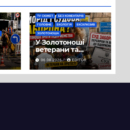
TV СЮЖЕТ
БЕЗ КОМЕНТАРІВ
ГОЛОВНЕ
ЕКОЛОГІЯ
ЕКСКЛЮЗИВ
ЗОЛОТОНОША
У Золотоноші
ветерани та
місцеві жителі
06.08.2026
EDITOR
вийшли на
протест до стін
підприємства ТОВ
«Омега Три», що
займається
виробництвом
м’яса птиці