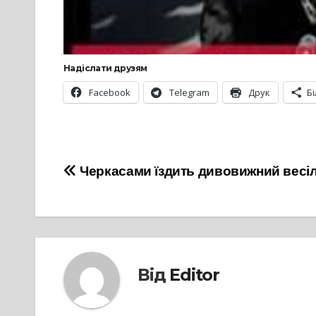
Надіслати друзям
Facebook
Telegram
Друк
Б
Навігація
Черкасами їздить дивовижний весі
записів
Від
Editor