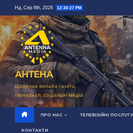
Перейти
Нд. Сер 9th, 2026
12:30:28 PM
до
вмісту
АНТЕНА
Щоденна онлайн газета,
телеканал, соціальні медіа
ПРО НАС
ТЕЛЕВІЗІЙНІ ПОСЛУГ
КОНТАКТИ