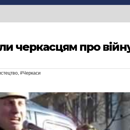
ли черкасцям про війну
истецтво
,
#Черкаси